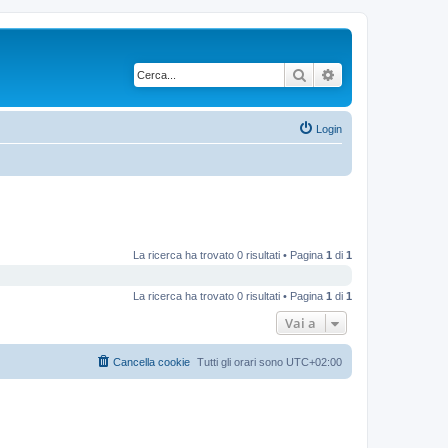
Cerca
Ricerca avanzata
Login
La ricerca ha trovato 0 risultati • Pagina
1
di
1
La ricerca ha trovato 0 risultati • Pagina
1
di
1
Vai a
Cancella cookie
Tutti gli orari sono
UTC+02:00