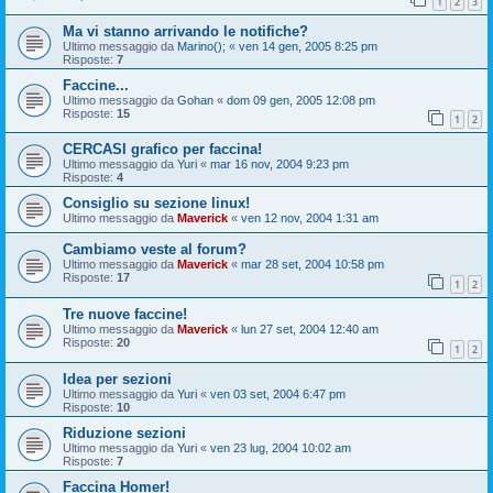
1
2
3
Ma vi stanno arrivando le notifiche?
Ultimo messaggio da
Marino();
«
ven 14 gen, 2005 8:25 pm
Risposte:
7
Faccine...
Ultimo messaggio da
Gohan
«
dom 09 gen, 2005 12:08 pm
Risposte:
15
1
2
CERCASI grafico per faccina!
Ultimo messaggio da
Yuri
«
mar 16 nov, 2004 9:23 pm
Risposte:
4
Consiglio su sezione linux!
Ultimo messaggio da
Maverick
«
ven 12 nov, 2004 1:31 am
Cambiamo veste al forum?
Ultimo messaggio da
Maverick
«
mar 28 set, 2004 10:58 pm
Risposte:
17
1
2
Tre nuove faccine!
Ultimo messaggio da
Maverick
«
lun 27 set, 2004 12:40 am
Risposte:
20
1
2
Idea per sezioni
Ultimo messaggio da
Yuri
«
ven 03 set, 2004 6:47 pm
Risposte:
10
Riduzione sezioni
Ultimo messaggio da
Yuri
«
ven 23 lug, 2004 10:02 am
Risposte:
7
Faccina Homer!