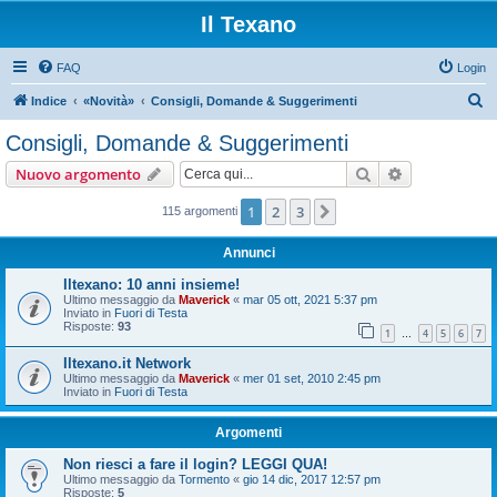
Il Texano
FAQ
Login
C
Indice
«Novità»
Consigli, Domande & Suggerimenti
e
Consigli, Domande & Suggerimenti
r
Cerca
Ricerca avan
Nuovo argomento
c
a
1
2
3
Prossimo
115 argomenti
Annunci
Iltexano: 10 anni insieme!
Ultimo messaggio da
Maverick
«
mar 05 ott, 2021 5:37 pm
Inviato in
Fuori di Testa
Risposte:
93
1
4
5
6
7
…
Iltexano.it Network
Ultimo messaggio da
Maverick
«
mer 01 set, 2010 2:45 pm
Inviato in
Fuori di Testa
Argomenti
Non riesci a fare il login? LEGGI QUA!
Ultimo messaggio da
Tormento
«
gio 14 dic, 2017 12:57 pm
Risposte:
5