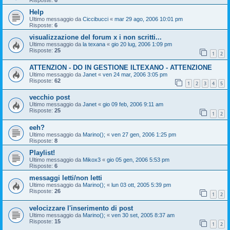
Risposte:
6
Help
Ultimo messaggio da
Ciccibucci
«
mar 29 ago, 2006 10:01 pm
Risposte:
6
visualizzazione del forum x i non scritti...
Ultimo messaggio da
la texana
«
gio 20 lug, 2006 1:09 pm
Risposte:
25
1
2
ATTENZION - DO IN GESTIONE ILTEXANO - ATTENZIONE
Ultimo messaggio da
Janet
«
ven 24 mar, 2006 3:05 pm
Risposte:
62
1
2
3
4
5
vecchio post
Ultimo messaggio da
Janet
«
gio 09 feb, 2006 9:11 am
Risposte:
25
1
2
eeh?
Ultimo messaggio da
Marino();
«
ven 27 gen, 2006 1:25 pm
Risposte:
8
Playlist!
Ultimo messaggio da
Mikox3
«
gio 05 gen, 2006 5:53 pm
Risposte:
6
messaggi letti/non letti
Ultimo messaggio da
Marino();
«
lun 03 ott, 2005 5:39 pm
Risposte:
26
1
2
velocizzare l'inserimento di post
Ultimo messaggio da
Marino();
«
ven 30 set, 2005 8:37 am
Risposte:
15
1
2