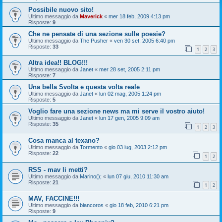
Possibile nuovo sito!
Ultimo messaggio da
Maverick
«
mer 18 feb, 2009 4:13 pm
Risposte:
9
Che ne pensate di una sezione sulle poesie?
Ultimo messaggio da
The Pusher
«
ven 30 set, 2005 6:40 pm
Risposte:
33
1
2
3
Altra idea!! BLOG!!!
Ultimo messaggio da
Janet
«
mer 28 set, 2005 2:11 pm
Risposte:
7
Una bella Svolta e questa volta reale
Ultimo messaggio da
Janet
«
lun 02 mag, 2005 1:24 pm
Risposte:
5
Voglio fare una sezione news ma mi serve il vostro aiuto!
Ultimo messaggio da
Janet
«
lun 17 gen, 2005 9:09 am
Risposte:
35
1
2
3
Cosa manca al texano?
Ultimo messaggio da
Tormento
«
gio 03 lug, 2003 2:12 pm
Risposte:
22
1
2
RSS - mav li metti?
Ultimo messaggio da
Marino();
«
lun 07 giu, 2010 11:30 am
Risposte:
21
1
2
MAV, FACCINE!!!
Ultimo messaggio da
biancoros
«
gio 18 feb, 2010 6:21 pm
Risposte:
9