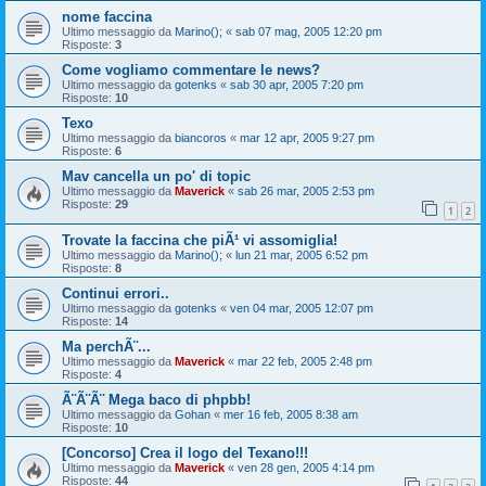
nome faccina
Ultimo messaggio da
Marino();
«
sab 07 mag, 2005 12:20 pm
Risposte:
3
Come vogliamo commentare le news?
Ultimo messaggio da
gotenks
«
sab 30 apr, 2005 7:20 pm
Risposte:
10
Texo
Ultimo messaggio da
biancoros
«
mar 12 apr, 2005 9:27 pm
Risposte:
6
Mav cancella un po' di topic
Ultimo messaggio da
Maverick
«
sab 26 mar, 2005 2:53 pm
Risposte:
29
1
2
Trovate la faccina che piÃ¹ vi assomiglia!
Ultimo messaggio da
Marino();
«
lun 21 mar, 2005 6:52 pm
Risposte:
8
Continui errori..
Ultimo messaggio da
gotenks
«
ven 04 mar, 2005 12:07 pm
Risposte:
14
Ma perchÃ¨...
Ultimo messaggio da
Maverick
«
mar 22 feb, 2005 2:48 pm
Risposte:
4
Ã¨Ã¨Ã¨ Mega baco di phpbb!
Ultimo messaggio da
Gohan
«
mer 16 feb, 2005 8:38 am
Risposte:
10
[Concorso] Crea il logo del Texano!!!
Ultimo messaggio da
Maverick
«
ven 28 gen, 2005 4:14 pm
Risposte:
44