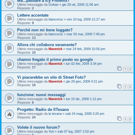
Ma...passare a Icy Phoenix?
Ultimo messaggio da
Gohan
«
gio 29 ott, 2009 11:06 am
Risposte:
2
Lettere accentate
Ultimo messaggio da
biancoros
«
ven 10 lug, 2009 12:27 am
Risposte:
9
Perchè non mi tiene loggato?
Ultimo messaggio da
biancoros
«
mar 03 mar, 2009 7:49 pm
Risposte:
13
Allora chi collabora veramente?
Ultimo messaggio da
Maverick
«
mar 24 feb, 2009 10:56 pm
Risposte:
10
channo fregato il primo posto su google
Ultimo messaggio da
Maverick
«
lun 02 feb, 2009 3:34 pm
Risposte:
17
1
2
Vi piacerebbe un sito di Street Foto?
Ultimo messaggio da
Maverick
«
gio 29 gen, 2009 4:21 pm
Risposte:
19
1
2
funzione: nuovi messaggi
Ultimo messaggio da
Maverick
«
lun 15 dic, 2008 1:12 pm
Risposte:
6
Progetto: Radio de IlTexano
Ultimo messaggio da
la texana
«
sab 24 mag, 2008 3:20 pm
Risposte:
24
1
2
Volete il nuovo forum?
Ultimo messaggio da
Yuri
«
sab 07 lug, 2007 2:02 pm