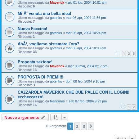
Ultimo messaggio da
Maverick
«
gio 01 lug, 2004 10:01 am
Risposte:
6
Mi Ã¨ venuta una bella idea!
Ultimo messaggio da
gotenks
«
mar 06 apr, 2004 11:56 pm
Risposte:
7
Nuova Faccina!
Ultimo messaggio da
gotenks
«
mar 06 apr, 2004 10:24 pm
Risposte:
1
AhÃ², vogliamo sistemare l'ora?
Ultimo messaggio da
gotenks
«
mar 06 apr, 2004 10:03 am
Risposte:
33
1
2
3
Proposta sezione!
Ultimo messaggio da
Maverick
«
mer 03 mar, 2004 8:17 pm
Risposte:
13
PROPOSTA DI PREMI!!!
Ultimo messaggio da
gotenks
«
dom 08 feb, 2004 9:18 pm
Risposte:
3
CAZZAROLA MAVERICK CHE DUE PALLE CON IL LOGIN!!
eccheccazzo!
Ultimo messaggio da
biancoros
«
sab 07 feb, 2004 9:22 pm
Risposte:
16
1
2
Nuovo argomento
1
2
3
Prossimo
115 argomenti
Vai a