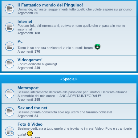
Il Fantastico mondo del Pinguino!
Domande, richieste, suggerimenti, tutto quello che volete sapere sul pinguino!!!
Argomenti:
80
Internet
Postate link, siti interessanti, software, tutto quello che vi passa in mente
insomma!
Argomenti:
188
Pc
Tanto lo so che sta sezione ci vuole su tutti i forum!
Argomenti:
370
Videogames!
Forum dedicato al gaming!
Argomenti:
249
«Special»
Motorsport
Sezione interamente dedicata alla passione per i motori. Dedicata all'unica
Automobile del mio cuore.. LANCIA DELTA INTEGRALE!
Argomenti:
295
Sex and the net
Sezione privata consentita solo agli utenti che faranno richiesta!
Argomenti:
84
Foto & Video
Sezione dedicata a tutto quello che troviamo in rete! Video, Foto e stramberie
varie!