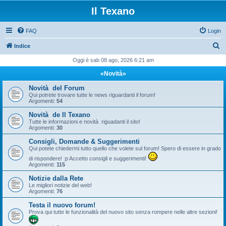
Il Texano
FAQ
Login
C
Indice
e
Oggi è sab 08 ago, 2026 6:21 am
r
«Novità»
c
Novità del Forum
a
Qui potrete trovare tutte le news riguardanti il forum!
Argomenti:
54
Novità de Il Texano
Tutte le informazioni e novità riguadanti il sito!
Argomenti:
30
Consigli, Domande & Suggerimenti
Qui potete chiedermi tutto quello che volete sul forum! Spero di essere in grado
di rispondere! :p Accetto consigli e suggerimenti!
Argomenti:
115
Notizie dalla Rete
Le migliori notizie del web!
Argomenti:
76
Testa il nuovo forum!
Prova qui tutte le funzionalità del nuovo sito senza rompere nelle altre sezioni!