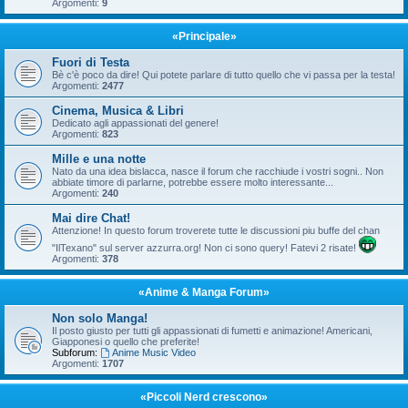
Argomenti:
9
«Principale»
Fuori di Testa
Bè c'è poco da dire! Qui potete parlare di tutto quello che vi passa per la testa!
Argomenti:
2477
Cinema, Musica & Libri
Dedicato agli appassionati del genere!
Argomenti:
823
Mille e una notte
Nato da una idea bislacca, nasce il forum che racchiude i vostri sogni.. Non
abbiate timore di parlarne, potrebbe essere molto interessante...
Argomenti:
240
Mai dire Chat!
Attenzione! In questo forum troverete tutte le discussioni piu buffe del chan
"IlTexano" sul server azzurra.org! Non ci sono query! Fatevi 2 risate!
Argomenti:
378
«Anime & Manga Forum»
Non solo Manga!
Il posto giusto per tutti gli appassionati di fumetti e animazione! Americani,
Giapponesi o quello che preferite!
Subforum:
Anime Music Video
Argomenti:
1707
«Piccoli Nerd crescono»