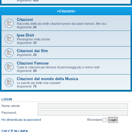
Argomenti:
426
«Citazioni»
Citazioni
Raccolta delle piu belle citazioni prese da autori famosi, film ecc
Argomenti:
26
Ipse Dixit
Rimangono nella storia!
Argomenti:
33
Citazioni dai film
Argomenti:
25
Citazioni Famose
Tutte le citazioni piu famose di personaggi piu o meno noti!
Argomenti:
28
Citazioni dal mondo della Musica
Le parole piu belle mai cantate!
Argomenti:
75
LOGIN
Nome utente:
Password:
Ho dimenticato la password
Ricordami
CHI C’È IN LINEA