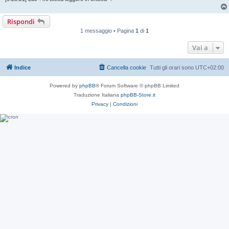
Rispondi
1 messaggio • Pagina
1
di
1
Vai a
Indice
Cancella cookie
Tutti gli orari sono
UTC+02:00
Powered by
phpBB
® Forum Software © phpBB Limited
Traduzione Italiana
phpBB-Store.it
Privacy
|
Condizioni