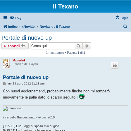
Il Texano
FAQ
Login
C
Indice
«Novità»
Novità de Il Texano
e
Portale di nuovo up
r
Cerca
Ricerca avanzata
Rispondi
c
1 messaggio • Pagina
1
di
1
a
Maverick
Principe dei Sayan
Portale di nuovo up
M
lun 23 gen, 2012 11:13 pm
e
s
Con nuovi aggiornamenti, probabilmente finchè non mi romperò
s
nuovamente le palle dato lo scarso seguito !
a
g
g
i
o
il cervello l'ha cestinato - ® Luc 2010!
[9.25.15] Luc´: oggi si sposa mio cugino
[9.25.21] Luc´: mi tocca leggere in chiesa -.-