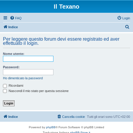
Il Texano
FAQ
Login
C
Indice
e
Per leggere questo forum devi essere registrato ed aver
r
effettuato il login.
c
Nome utente:
a
Password:
Ho dimenticato la password
Ricordami
Nascondi il mio stato per questa sessione
Indice
Cancella cookie
Tutti gli orari sono
UTC+02:00
Powered by
phpBB
® Forum Software © phpBB Limited
Traduzione Italiana
phpBB-Store.it