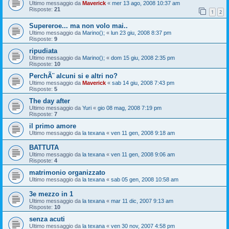
Ultimo messaggio da
Maverick
«
mer 13 ago, 2008 10:37 am
Risposte:
21
1
2
Supereroe... ma non volo mai..
Ultimo messaggio da
Marino();
«
lun 23 giu, 2008 8:37 pm
Risposte:
9
ripudiata
Ultimo messaggio da
Marino();
«
dom 15 giu, 2008 2:35 pm
Risposte:
10
PerchÃ¨ alcuni si e altri no?
Ultimo messaggio da
Maverick
«
sab 14 giu, 2008 7:43 pm
Risposte:
5
The day after
Ultimo messaggio da
Yuri
«
gio 08 mag, 2008 7:19 pm
Risposte:
7
il primo amore
Ultimo messaggio da
la texana
«
ven 11 gen, 2008 9:18 am
BATTUTA
Ultimo messaggio da
la texana
«
ven 11 gen, 2008 9:06 am
Risposte:
4
matrimonio organizzato
Ultimo messaggio da
la texana
«
sab 05 gen, 2008 10:58 am
3e mezzo in 1
Ultimo messaggio da
la texana
«
mar 11 dic, 2007 9:13 am
Risposte:
10
senza acuti
Ultimo messaggio da
la texana
«
ven 30 nov, 2007 4:58 pm