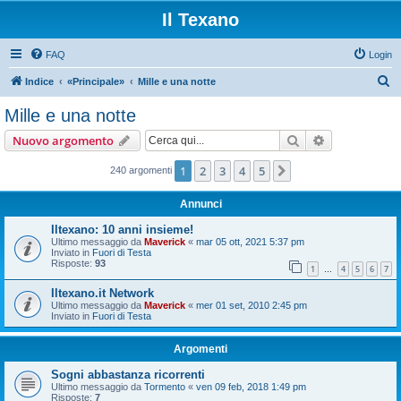
Il Texano
FAQ
Login
C
Indice
«Principale»
Mille e una notte
e
Mille e una notte
r
Cerca
Ricerca avan
Nuovo argomento
c
a
1
2
3
4
5
Prossimo
240 argomenti
Annunci
Iltexano: 10 anni insieme!
Ultimo messaggio da
Maverick
«
mar 05 ott, 2021 5:37 pm
Inviato in
Fuori di Testa
Risposte:
93
1
4
5
6
7
…
Iltexano.it Network
Ultimo messaggio da
Maverick
«
mer 01 set, 2010 2:45 pm
Inviato in
Fuori di Testa
Argomenti
Sogni abbastanza ricorrenti
Ultimo messaggio da
Tormento
«
ven 09 feb, 2018 1:49 pm
Risposte:
7