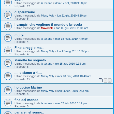
Ultimo messaggio da
la texana
«
dom 12 set, 2010 9:08 pm
Risposte:
12
disperazione
Ultimo messaggio da
Missy Valy
«
lun 21 giu, 2010 8:19 pm
Risposte:
5
I vampiri che vogliono il mondo e briscola
Ultimo messaggio da
Maverick
«
sab 05 giu, 2010 11:01 am
multe
Ultimo messaggio da
la texana
«
mar 18 mag, 2010 7:49 pm
Risposte:
4
Fino a reggio ma...
Ultimo messaggio da
Missy Valy
«
lun 17 mag, 2010 1:37 pm
Risposte:
4
stanotte ho sognato...
Ultimo messaggio da
la texana
«
gio 15 apr, 2010 9:13 pm
Risposte:
6
.... e siamo a 4....
Ultimo messaggio da
Missy Valy
«
mer 10 mar, 2010 10:48 am
Risposte:
15
1
2
ho ucciso Marino
Ultimo messaggio da
Missy Valy
«
sab 06 feb, 2010 9:53 pm
Risposte:
4
fine del mondo
Ultimo messaggio da
la texana
«
mar 02 feb, 2010 5:12 pm
Risposte:
3
parlare nel sonno..