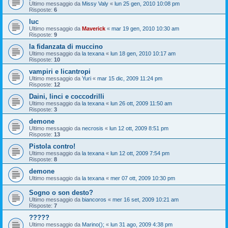
Ultimo messaggio da
Missy Valy
«
lun 25 gen, 2010 10:08 pm
Risposte:
6
luc
Ultimo messaggio da
Maverick
«
mar 19 gen, 2010 10:30 am
Risposte:
9
la fidanzata di muccino
Ultimo messaggio da
la texana
«
lun 18 gen, 2010 10:17 am
Risposte:
10
vampiri e licantropi
Ultimo messaggio da
Yuri
«
mar 15 dic, 2009 11:24 pm
Risposte:
12
Daini, linci e coccodrilli
Ultimo messaggio da
la texana
«
lun 26 ott, 2009 11:50 am
Risposte:
3
demone
Ultimo messaggio da
necrosis
«
lun 12 ott, 2009 8:51 pm
Risposte:
13
Pistola contro!
Ultimo messaggio da
la texana
«
lun 12 ott, 2009 7:54 pm
Risposte:
8
demone
Ultimo messaggio da
la texana
«
mer 07 ott, 2009 10:30 pm
Sogno o son desto?
Ultimo messaggio da
biancoros
«
mer 16 set, 2009 10:21 am
Risposte:
7
?????
Ultimo messaggio da
Marino();
«
lun 31 ago, 2009 4:38 pm