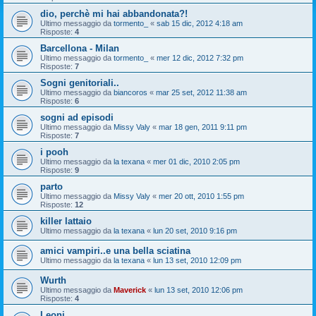
dio, perchè mi hai abbandonata?!
Ultimo messaggio da
tormento_
«
sab 15 dic, 2012 4:18 am
Risposte:
4
Barcellona - Milan
Ultimo messaggio da
tormento_
«
mer 12 dic, 2012 7:32 pm
Risposte:
7
Sogni genitoriali..
Ultimo messaggio da
biancoros
«
mar 25 set, 2012 11:38 am
Risposte:
6
sogni ad episodi
Ultimo messaggio da
Missy Valy
«
mar 18 gen, 2011 9:11 pm
Risposte:
7
i pooh
Ultimo messaggio da
la texana
«
mer 01 dic, 2010 2:05 pm
Risposte:
9
parto
Ultimo messaggio da
Missy Valy
«
mer 20 ott, 2010 1:55 pm
Risposte:
12
killer lattaio
Ultimo messaggio da
la texana
«
lun 20 set, 2010 9:16 pm
amici vampiri..e una bella sciatina
Ultimo messaggio da
la texana
«
lun 13 set, 2010 12:09 pm
Wurth
Ultimo messaggio da
Maverick
«
lun 13 set, 2010 12:06 pm
Risposte:
4
Leoni