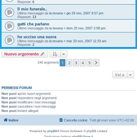
Risposte:
6
Il mio funerale..
Ultimo messaggio da
la texana
«
gio 29 nov, 2007 9:57 pm
Risposte:
13
gatti che parlano
Ultimo messaggio da
la texana
«
dom 25 nov, 2007 2:58 pm
ho ucciso una suora
Ultimo messaggio da
la texana
«
mar 20 nov, 2007 11:33 am
Risposte:
2
Nuovo argomento
1
2
3
4
5
Prossimo
240 argomenti
Vai a
PERMESSI FORUM
Non puoi
aprire nuovi argomenti
Non puoi
rispondere negli argomenti
Non puoi
modificare i tuoi messaggi
Non puoi
cancellare i tuoi messaggi
Non puoi
inviare allegati
Indice
Cancella cookie
Tutti gli orari sono
UTC+02:00
Powered by
phpBB
® Forum Software © phpBB Limited
Traduzione Italiana
phpBB-Store.it