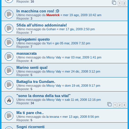
Risposte:
16
1
2
In macchina con ros! :D
Ultimo messaggio da
Maverick
«
mer 19 ago, 2009 10:42 am
Risposte:
3
Sfida all'ultimo addominale!
Ultimo messaggio da
Gohan
«
mer 17 giu, 2009 2:50 pm
Risposte:
7
Spiegatemi questo
Ultimo messaggio da
Yuri
«
gio 05 mar, 2009 7:32 pm
Risposte:
7
massacrata
Ultimo messaggio da
Missy Valy
«
mar 03 mar, 2009 1:41 pm
Risposte:
4
Marino senti qua!
Ultimo messaggio da
Missy Valy
«
mer 24 dic, 2008 3:12 pm
Risposte:
5
Battaglia tra Gundam.
Ultimo messaggio da
Missy Valy
«
dom 19 ott, 2008 9:17 pm
Risposte:
5
"sono la donna della tua vita!"
Ultimo messaggio da
Missy Valy
«
sab 11 ott, 2008 12:16 pm
Risposte:
34
1
2
3
Ma ti pare che..
Ultimo messaggio da
la texana
«
mer 13 ago, 2008 8:56 pm
Risposte:
5
Sogni ricorrenti