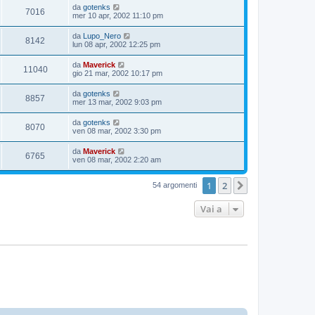
da
gotenks
7016
mer 10 apr, 2002 11:10 pm
da
Lupo_Nero
8142
lun 08 apr, 2002 12:25 pm
da
Maverick
11040
gio 21 mar, 2002 10:17 pm
da
gotenks
8857
mer 13 mar, 2002 9:03 pm
da
gotenks
8070
ven 08 mar, 2002 3:30 pm
da
Maverick
6765
ven 08 mar, 2002 2:20 am
1
2
Prossimo
54 argomenti
Vai a