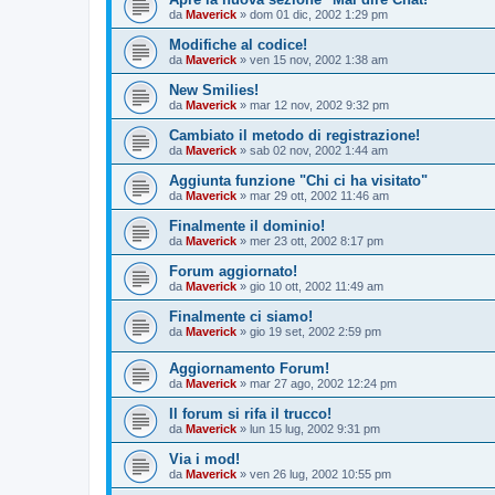
da
Maverick
»
dom 01 dic, 2002 1:29 pm
Modifiche al codice!
da
Maverick
»
ven 15 nov, 2002 1:38 am
New Smilies!
da
Maverick
»
mar 12 nov, 2002 9:32 pm
Cambiato il metodo di registrazione!
da
Maverick
»
sab 02 nov, 2002 1:44 am
Aggiunta funzione "Chi ci ha visitato"
da
Maverick
»
mar 29 ott, 2002 11:46 am
Finalmente il dominio!
da
Maverick
»
mer 23 ott, 2002 8:17 pm
Forum aggiornato!
da
Maverick
»
gio 10 ott, 2002 11:49 am
Finalmente ci siamo!
da
Maverick
»
gio 19 set, 2002 2:59 pm
Aggiornamento Forum!
da
Maverick
»
mar 27 ago, 2002 12:24 pm
Il forum si rifa il trucco!
da
Maverick
»
lun 15 lug, 2002 9:31 pm
Via i mod!
da
Maverick
»
ven 26 lug, 2002 10:55 pm