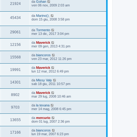
da
Gohan
21924
ven 06 nov, 2009 2:03 am
da
Marino();
45434
dom 15 giu, 2008 3:58 pm
da
Tormento
29061
mer 13 dic, 2017 3:04 pm
da
Maverick
12156
mer 09 gen, 2013 4:31 pm
da
biancoros
15568
ven 23 mar, 2012 11:26 pm
da
Maverick
19991
lun 12 mar, 2012 6:49 pm
da
Missy Valy
14301
sab 18 giu, 2011 10:57 pm
da
Maverick
8902
mar 29 lug, 2008 10:46 am
da
la texana
9703
mer 14 mag, 2008 6:45 pm
da
mercurio
13655
dom 01 lug, 2007 2:36 pm
da
biancoros
17166
lun 19 mar, 2007 6:23 pm