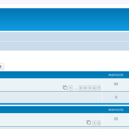
ca
Ricerca avanzata
RISPOSTE
93
1
3
4
5
6
7
…
0
RISPOSTE
25
1
2