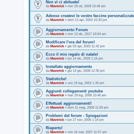
Non vi ci abituate!
da
Maverick
»
mer 28 ott, 2009 10:48 am
Adesso createvi le vostre faccine personalizzate!
da
Maverick
»
dom 13 apr, 2003 10:30 pm
Aggiornamento Forum
da
Maverick
»
mer 13 dic, 2017 10:04 am
Modificare l'ora del forum!
da
Maverick
»
gio 03 apr, 2003 11:42 pm
Ecco il mio regalo di natale!
da
Maverick
»
lun 14 dic, 2009 1:16 pm
Installato aggiornamento
da
Maverick
»
gio 19 giu, 2008 12:30 pm
Statistiche!
da
Maverick
»
ven 19 lug, 2002 1:30 pm
Aggiunti collegamenti youtube
da
Maverick
»
mar 29 lug, 2008 10:46 am
Effettuati aggiornamenti!
da
Maverick
»
dom 11 mag, 2008 11:09 pm
Problemi del forum - Spiegazioni
da
Maverick
»
lun 27 nov, 2006 1:18 pm
Riaperto!
da
Maverick
»
ven 16 mar, 2007 11:57 am