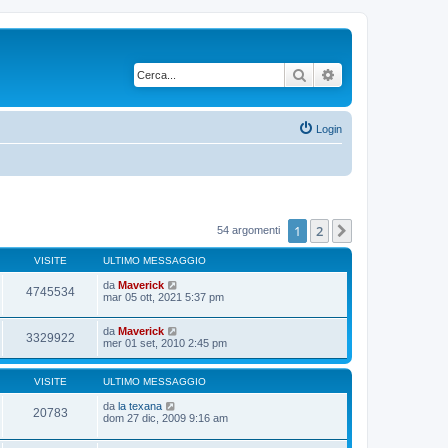
Cerca
Ricerca avanzata
Login
1
2
Prossimo
54 argomenti
VISITE
ULTIMO MESSAGGIO
da
Maverick
4745534
mar 05 ott, 2021 5:37 pm
da
Maverick
3329922
mer 01 set, 2010 2:45 pm
VISITE
ULTIMO MESSAGGIO
da
la texana
20783
dom 27 dic, 2009 9:16 am