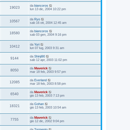
da
biancoros
19023
lun 13 dic, 2004 10:22 pm
da
Ryo
10567
sab 16 ott, 2004 12:45 am
da
biancoros
18580
sab 03 gen, 2004 9:16 pm
da
Yuri
10412
lun 07 lug, 2003 9:31 am
da
Shinji90
9144
sab 12 apr, 2003 11:02 pm
da
Maverick
8050
mar 18 feb, 2003 9:57 pm
da
Everland
12085
mar 18 feb, 2003 8:58 pm
da
Maverick
6540
gio 13 feb, 2003 7:13 pm
da
Gohan
18321
gio 13 feb, 2003 10:54 am
da
Maverick
7755
gio 12 dic, 2002 9:04 pm
da
Tormento