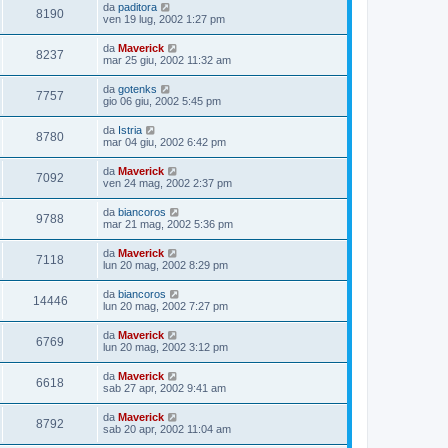
da
paditora
8190
ven 19 lug, 2002 1:27 pm
da
Maverick
8237
mar 25 giu, 2002 11:32 am
da
gotenks
7757
gio 06 giu, 2002 5:45 pm
da
Istria
8780
mar 04 giu, 2002 6:42 pm
da
Maverick
7092
ven 24 mag, 2002 2:37 pm
da
biancoros
9788
mar 21 mag, 2002 5:36 pm
da
Maverick
7118
lun 20 mag, 2002 8:29 pm
da
biancoros
14446
lun 20 mag, 2002 7:27 pm
da
Maverick
6769
lun 20 mag, 2002 3:12 pm
da
Maverick
6618
sab 27 apr, 2002 9:41 am
da
Maverick
8792
sab 20 apr, 2002 11:04 am