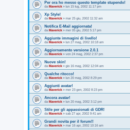
Per ora ho messo questo template stupendo!
da
Maverick
»
lun 15 lug, 2002 11:17 pm
Xp Style!
da
Maverick
»
mar 25 giu, 2002 11:32 am
Notifica E-Mail aggiornata!
da
Maverick
»
mer 05 giu, 2002 5:17 pm
Aggiunte immagini di livello!
da
Maverick
»
lun 27 mag, 2002 10:18 am
Aggiornamento versione 2.0.1
da
Maverick
»
ven 24 mag, 2002 2:37 pm
Nuove skin!
da
Maverick
»
gio 16 mag, 2002 12:04 am
Qualche ritocco!
da
Maverick
»
lun 20 mag, 2002 8:29 pm
Aggiunti avatar!
da
Maverick
»
mer 23 gen, 2002 8:23 pm
Ancora avatar!
da
Maverick
»
lun 20 mag, 2002 3:12 pm
Stile per gli appassionati di GDR!
da
Maverick
»
sab 27 apr, 2002 9:41 am
Grandi novita per il forum!!
da
Maverick
»
mar 16 apr, 2002 10:16 am