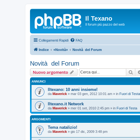
Il Texano
Il forum più pazzo del web
Collegamenti Rapidi
FAQ
Indice
«Novità»
Novità del Forum
Novità del Forum
Cer
Nuovo argomento
ANNUNCI
Iltexano: 10 anni insieme!
da
Maverick
»
mar 03 gen, 2012 10:01 am
» in
Fuori di Testa
Iltexano.it Network
da
Maverick
»
mer 01 set, 2010 2:45 pm
» in
Fuori di Testa
ARGOMENTI
Tema natalizio!
da
Maverick
»
gio 17 dic, 2009 3:48 pm