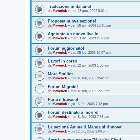
Traduzione in italiano!
da
Maverick
»
mer 23 gen, 2002 8:01 pm
Proposta nuova sezione!
da
Maverick
»
ven 16 apr, 2004 12:18 pm
Aggiunto un nuovo livello!
da
Maverick
»
mer 31 dic, 2003 2:09 pm
Forum aggiornato!
da
Maverick
»
sab 05 lug, 2003 10:07 am
Lavori in corso
da
Maverick
»
sab 12 apr, 2003 1:08 am
More Smilies
da
Maverick
»
mar 18 feb, 2003 9:42 pm
Forum Migrato!
da
Maverick
»
mar 18 feb, 2003 1:27 am
Parte il travaso!
da
Maverick
»
gio 13 feb, 2003 7:13 pm
Forum destinato a morire!
da
Maverick
»
mar 11 feb, 2003 7:33 pm
La sezione Anime & Manga si rinnova!
da
Maverick
»
gio 12 dic, 2002 9:04 pm
Apre la nuova sezione "Mai dire Chat!