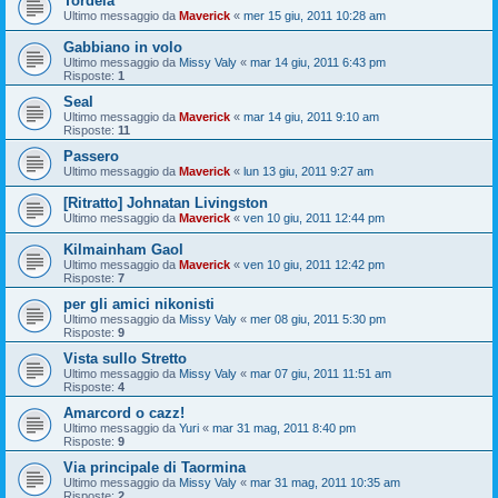
Tordela
Ultimo messaggio da
Maverick
«
mer 15 giu, 2011 10:28 am
Gabbiano in volo
Ultimo messaggio da
Missy Valy
«
mar 14 giu, 2011 6:43 pm
Risposte:
1
Seal
Ultimo messaggio da
Maverick
«
mar 14 giu, 2011 9:10 am
Risposte:
11
Passero
Ultimo messaggio da
Maverick
«
lun 13 giu, 2011 9:27 am
[Ritratto] Johnatan Livingston
Ultimo messaggio da
Maverick
«
ven 10 giu, 2011 12:44 pm
Kilmainham Gaol
Ultimo messaggio da
Maverick
«
ven 10 giu, 2011 12:42 pm
Risposte:
7
per gli amici nikonisti
Ultimo messaggio da
Missy Valy
«
mer 08 giu, 2011 5:30 pm
Risposte:
9
Vista sullo Stretto
Ultimo messaggio da
Missy Valy
«
mar 07 giu, 2011 11:51 am
Risposte:
4
Amarcord o cazz!
Ultimo messaggio da
Yuri
«
mar 31 mag, 2011 8:40 pm
Risposte:
9
Via principale di Taormina
Ultimo messaggio da
Missy Valy
«
mar 31 mag, 2011 10:35 am
Risposte:
2