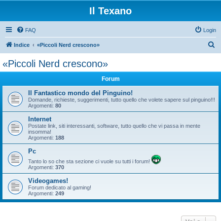
Il Texano
FAQ
Login
C
Indice
«Piccoli Nerd crescono»
e
«Piccoli Nerd crescono»
r
Forum
c
a
Il Fantastico mondo del Pinguino!
Domande, richieste, suggerimenti, tutto quello che volete sapere sul pinguino!!!
Argomenti:
80
Internet
Postate link, siti interessanti, software, tutto quello che vi passa in mente
insomma!
Argomenti:
188
Pc
Tanto lo so che sta sezione ci vuole su tutti i forum!
Argomenti:
370
Videogames!
Forum dedicato al gaming!
Argomenti:
249