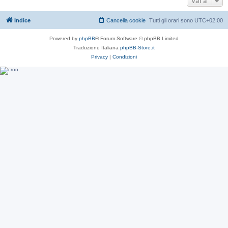
Vai a
Indice
Cancella cookie
Tutti gli orari sono
UTC+02:00
Powered by
phpBB
® Forum Software © phpBB Limited
Traduzione Italiana
phpBB-Store.it
Privacy
|
Condizioni