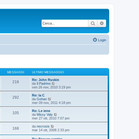
Cerca
Ricerca avanzata
Login
MESSAGGI
ULTIMO MESSAGGIO
Re: John Ruskin
218
V
da
Il Padrino
e
ven 26 nov, 2010 3:19 pm
d
i
Re: la C
292
u
V
da
Gohan
l
e
mer 09 nov, 2011 4:18 pm
t
d
i
i
Re: Le iene
105
m
u
V
da
Missy Valy
o
l
e
mer 27 ott, 2010 7:07 pm
m
t
d
e
i
i
V
da
necrosis
s
168
m
u
e
mar 14 ott, 2008 2:33 pm
s
o
l
d
a
m
t
i
Re: Eppure sentire
g