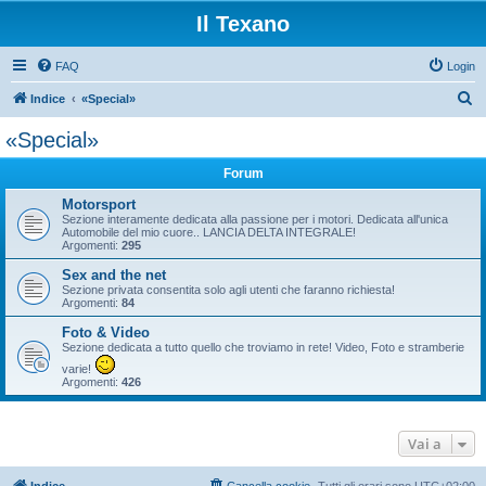
Il Texano
FAQ
Login
C
Indice
«Special»
e
«Special»
r
Forum
c
a
Motorsport
Sezione interamente dedicata alla passione per i motori. Dedicata all'unica
Automobile del mio cuore.. LANCIA DELTA INTEGRALE!
Argomenti:
295
Sex and the net
Sezione privata consentita solo agli utenti che faranno richiesta!
Argomenti:
84
Foto & Video
Sezione dedicata a tutto quello che troviamo in rete! Video, Foto e stramberie
varie!
Argomenti:
426
Vai a