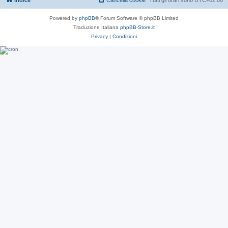
Indice
Cancella cookie
Tutti gli orari sono
UTC+02:00
Powered by
phpBB
® Forum Software © phpBB Limited
Traduzione Italiana
phpBB-Store.it
Privacy
|
Condizioni