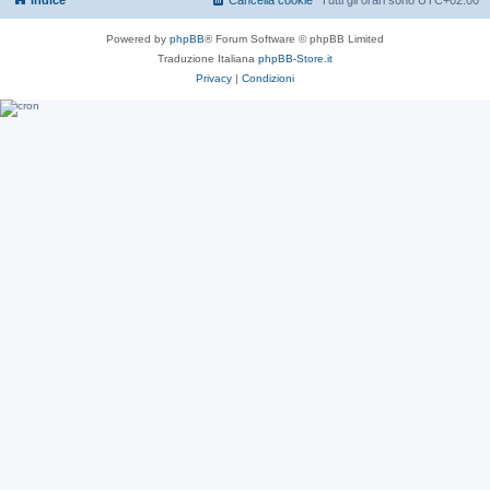
Indice
Cancella cookie
Tutti gli orari sono
UTC+02:00
Powered by
phpBB
® Forum Software © phpBB Limited
Traduzione Italiana
phpBB-Store.it
Privacy
|
Condizioni