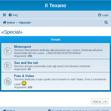
Il Texano
FAQ
Login
C
Indice
«Special»
e
«Special»
r
Forum
c
a
Motorsport
Sezione interamente dedicata alla passione per i motori. Dedicata all'unica
Automobile del mio cuore.. LANCIA DELTA INTEGRALE!
Argomenti:
295
Sex and the net
Sezione privata consentita solo agli utenti che faranno richiesta!
Argomenti:
84
Foto & Video
Sezione dedicata a tutto quello che troviamo in rete! Video, Foto e stramberie
varie!
Argomenti:
426
Vai a