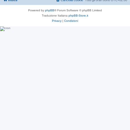
Indice
Cancella cookie
Tutti gli orari sono
UTC+02:00
Powered by
phpBB
® Forum Software © phpBB Limited
Traduzione Italiana
phpBB-Store.it
Privacy
|
Condizioni