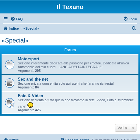
Il Texano
FAQ
Login
C
Indice
«Special»
e
«Special»
r
Forum
c
a
Motorsport
Sezione interamente dedicata alla passione per i motori. Dedicata all'unica
Automobile del mio cuore.. LANCIA DELTA INTEGRALE!
Argomenti:
295
Sex and the net
Sezione privata consentita solo agli utenti che faranno richiesta!
Argomenti:
84
Foto & Video
Sezione dedicata a tutto quello che troviamo in rete! Video, Foto e stramberie
varie!
Argomenti:
426
Vai a