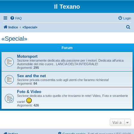
Il Texano
FAQ
Login
C
Indice
«Special»
e
«Special»
r
Forum
c
a
Motorsport
Sezione interamente dedicata alla passione per i motori. Dedicata all'unica
Automobile del mio cuore.. LANCIA DELTA INTEGRALE!
Argomenti:
295
Sex and the net
Sezione privata consentita solo agli utenti che faranno richiesta!
Argomenti:
84
Foto & Video
Sezione dedicata a tutto quello che troviamo in rete! Video, Foto e stramberie
varie!
Argomenti:
426
Vai a