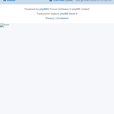
Indice
Cancella cookie
Tutti gli orari sono
UTC+02:00
Powered by
phpBB
® Forum Software © phpBB Limited
Traduzione Italiana
phpBB-Store.it
Privacy
|
Condizioni