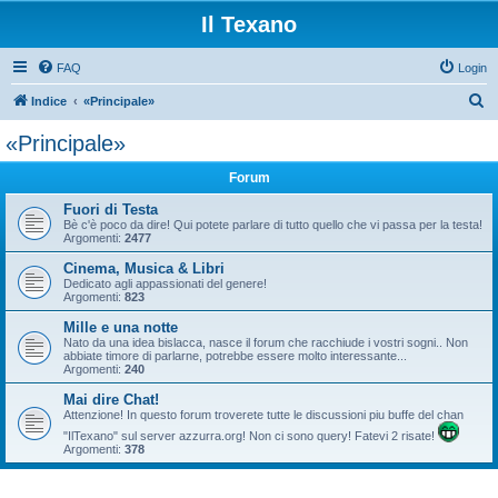
Il Texano
FAQ
Login
C
Indice
«Principale»
e
«Principale»
r
Forum
c
a
Fuori di Testa
Bè c'è poco da dire! Qui potete parlare di tutto quello che vi passa per la testa!
Argomenti:
2477
Cinema, Musica & Libri
Dedicato agli appassionati del genere!
Argomenti:
823
Mille e una notte
Nato da una idea bislacca, nasce il forum che racchiude i vostri sogni.. Non
abbiate timore di parlarne, potrebbe essere molto interessante...
Argomenti:
240
Mai dire Chat!
Attenzione! In questo forum troverete tutte le discussioni piu buffe del chan
"IlTexano" sul server azzurra.org! Non ci sono query! Fatevi 2 risate!
Argomenti:
378