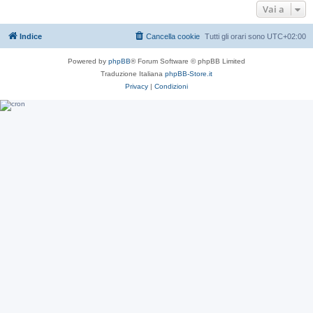
Vai a
Indice
Cancella cookie
Tutti gli orari sono
UTC+02:00
Powered by
phpBB
® Forum Software © phpBB Limited
Traduzione Italiana
phpBB-Store.it
Privacy
|
Condizioni