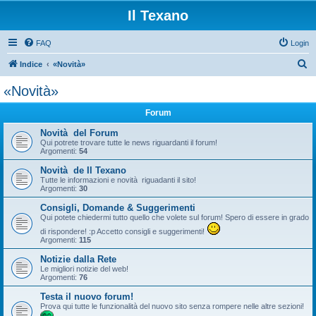
Il Texano
FAQ
Login
C
Indice
«Novità»
e
«Novità»
r
Forum
c
a
Novità del Forum
Qui potrete trovare tutte le news riguardanti il forum!
Argomenti:
54
Novità de Il Texano
Tutte le informazioni e novità riguadanti il sito!
Argomenti:
30
Consigli, Domande & Suggerimenti
Qui potete chiedermi tutto quello che volete sul forum! Spero di essere in grado
di rispondere! :p Accetto consigli e suggerimenti!
Argomenti:
115
Notizie dalla Rete
Le migliori notizie del web!
Argomenti:
76
Testa il nuovo forum!
Prova qui tutte le funzionalità del nuovo sito senza rompere nelle altre sezioni!