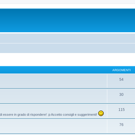
ARGOMENTI
54
30
115
di essere in grado di rispondere! :p Accetto consigli e suggerimenti!
76