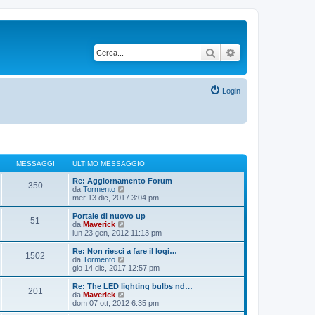
Cerca
Ricerca avanzata
Login
MESSAGGI
ULTIMO MESSAGGIO
Re: Aggiornamento Forum
350
V
da
Tormento
e
mer 13 dic, 2017 3:04 pm
d
i
Portale di nuovo up
51
u
V
da
Maverick
l
e
lun 23 gen, 2012 11:13 pm
t
d
i
i
Re: Non riesci a fare il logi…
1502
m
u
V
da
Tormento
o
l
e
gio 14 dic, 2017 12:57 pm
m
t
d
e
i
i
Re: The LED lighting bulbs nd…
s
201
m
u
V
da
Maverick
s
o
l
e
dom 07 ott, 2012 6:35 pm
a
m
t
d
g