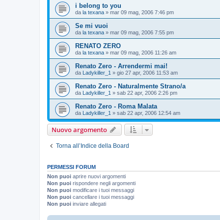
i belong to you
da
la texana
»
mar 09 mag, 2006 7:46 pm
Se mi vuoi
da
la texana
»
mar 09 mag, 2006 7:55 pm
RENATO ZERO
da
la texana
»
mar 09 mag, 2006 11:26 am
Renato Zero - Arrendermi mai!
da
Ladykiller_1
»
gio 27 apr, 2006 11:53 am
Renato Zero - Naturalmente Strano/a
da
Ladykiller_1
»
sab 22 apr, 2006 2:26 pm
Renato Zero - Roma Malata
da
Ladykiller_1
»
sab 22 apr, 2006 12:54 am
Nuovo argomento
Torna all’Indice della Board
PERMESSI FORUM
Non puoi
aprire nuovi argomenti
Non puoi
rispondere negli argomenti
Non puoi
modificare i tuoi messaggi
Non puoi
cancellare i tuoi messaggi
Non puoi
inviare allegati