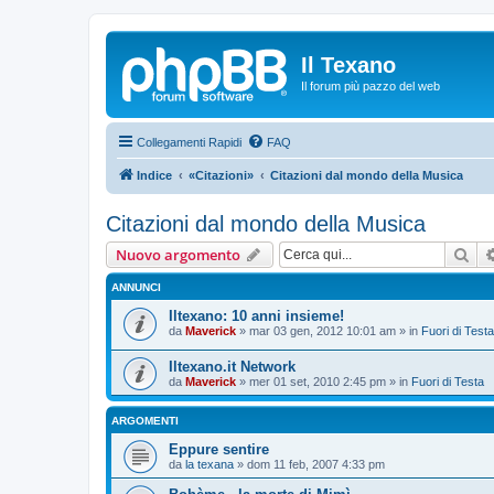
Il Texano
Il forum più pazzo del web
Collegamenti Rapidi
FAQ
Indice
«Citazioni»
Citazioni dal mondo della Musica
Citazioni dal mondo della Musica
Cer
Nuovo argomento
ANNUNCI
Iltexano: 10 anni insieme!
da
Maverick
»
mar 03 gen, 2012 10:01 am
» in
Fuori di Testa
Iltexano.it Network
da
Maverick
»
mer 01 set, 2010 2:45 pm
» in
Fuori di Testa
ARGOMENTI
Eppure sentire
da
la texana
»
dom 11 feb, 2007 4:33 pm