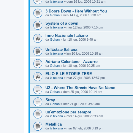
da
la texana
»
dom 16 lug, 2006 10:21 am
3 Doors Down - Here Without You
da
Gohan
»
ven 14 lug, 2006 10:30 am
System of a down
da
la texana
»
mer 12 lug, 2006 7:15 pm
Inno Nazionale Italiano
da
Gohan
»
lun 10 lug, 2006 9:49 am
Un'Estate Italiana
da
la texana
»
lun 10 lug, 2006 10:18 am
Adriano Celentano - Azzurro
da
Gohan
»
lun 10 lug, 2006 10:25 am
ELIO E LE STORIE TESE
da
la texana
»
mar 27 giu, 2006 12:57 pm
U2 - Where The Streets Have No Name
da
Gohan
»
dom 25 giu, 2006 10:14 am
Stray
da
Gohan
»
mer 21 giu, 2006 3:45 am
un'emozione per sempre
da
la texana
»
mer 14 giu, 2006 9:33 am
Metallica
da
la texana
»
mar 07 feb, 2006 8:19 pm