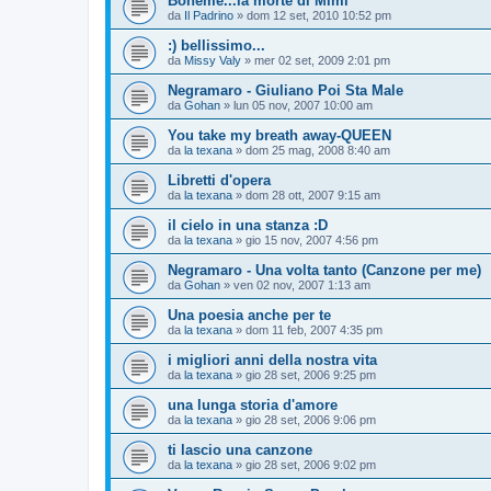
Bohème...la morte di Mimì
da
Il Padrino
»
dom 12 set, 2010 10:52 pm
:) bellissimo...
da
Missy Valy
»
mer 02 set, 2009 2:01 pm
Negramaro - Giuliano Poi Sta Male
da
Gohan
»
lun 05 nov, 2007 10:00 am
You take my breath away-QUEEN
da
la texana
»
dom 25 mag, 2008 8:40 am
Libretti d'opera
da
la texana
»
dom 28 ott, 2007 9:15 am
il cielo in una stanza :D
da
la texana
»
gio 15 nov, 2007 4:56 pm
Negramaro - Una volta tanto (Canzone per me)
da
Gohan
»
ven 02 nov, 2007 1:13 am
Una poesia anche per te
da
la texana
»
dom 11 feb, 2007 4:35 pm
i migliori anni della nostra vita
da
la texana
»
gio 28 set, 2006 9:25 pm
una lunga storia d'amore
da
la texana
»
gio 28 set, 2006 9:06 pm
ti lascio una canzone
da
la texana
»
gio 28 set, 2006 9:02 pm