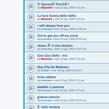
Ti SposerÃ² PerchÃ¨!
da
Maverick
»
sab 22 lug, 2006 4:41 pm
La luce buona delle stelle
da
Maverick
»
sab 22 lug, 2006 5:03 pm
i will always love you
da
la texana
»
dom 23 lug, 2006 10:58 am
Got to get you off my mind
da
la texana
»
dom 23 lug, 2006 10:53 am
strano Ã¨ il mio destino
da
la texana
»
dom 23 lug, 2006 10:47 am
Goo Goo Dolls - Iris
da
Maverick
»
mar 18 lug, 2006 2:01 pm
Una Vita Da Mediano
da
Gohan
»
mar 18 lug, 2006 8:24 pm
brian adams
da
la texana
»
mar 18 lug, 2006 2:51 pm
aladdin e jasmine
da
la texana
»
mar 18 lug, 2006 1:37 pm
gianna nannini
da
la texana
»
dom 16 lug, 2006 10:24 am
Ã¨ solo musica