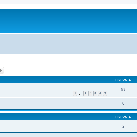
ca
Ricerca avanzata
RISPOSTE
93
1
3
4
5
6
7
…
0
RISPOSTE
2