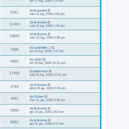
lun 17 lug, 2006 1:14 pm
da
la texana
6301
sab 15 lug, 2006 2:00 pm
da
la texana
11400
sab 15 lug, 2006 1:45 pm
da
la texana
19945
mer 12 lug, 2006 4:08 pm
da
Ladykiller_1
7406
lun 10 lug, 2006 1:37 pm
da
Janet
4900
lun 10 lug, 2006 10:31 am
da
biancoros
17560
sab 01 lug, 2006 12:51 am
da
la texana
4744
dom 25 giu, 2006 3:06 pm
da
Gohan
4581
mer 21 giu, 2006 3:45 am
da
la texana
5668
gio 15 giu, 2006 2:57 pm
da
la texana
8062
gio 01 giu, 2006 9:37 am