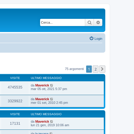
Cerca
Ricerca avanzata
Login
1
2
Prossimo
75 argomenti
VISITE
ULTIMO MESSAGGIO
da
Maverick
4745535
mar 05 ott, 2021 5:37 pm
da
Maverick
3329922
mer 01 set, 2010 2:45 pm
VISITE
ULTIMO MESSAGGIO
da
Maverick
17131
lun 21 gen, 2019 10:06 am
da
la texana