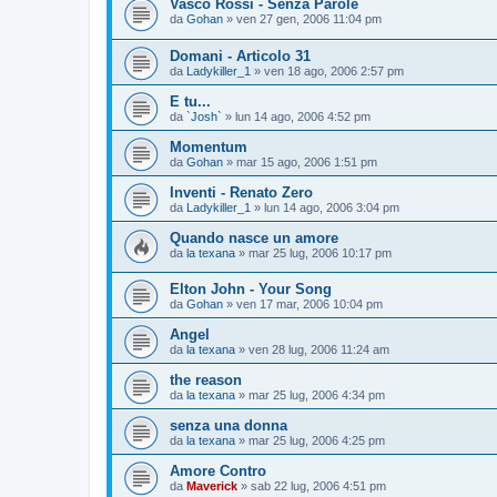
Vasco Rossi - Senza Parole
da
Gohan
»
ven 27 gen, 2006 11:04 pm
Domani - Articolo 31
da
Ladykiller_1
»
ven 18 ago, 2006 2:57 pm
E tu...
da
`Josh`
»
lun 14 ago, 2006 4:52 pm
Momentum
da
Gohan
»
mar 15 ago, 2006 1:51 pm
Inventi - Renato Zero
da
Ladykiller_1
»
lun 14 ago, 2006 3:04 pm
Quando nasce un amore
da
la texana
»
mar 25 lug, 2006 10:17 pm
Elton John - Your Song
da
Gohan
»
ven 17 mar, 2006 10:04 pm
Angel
da
la texana
»
ven 28 lug, 2006 11:24 am
the reason
da
la texana
»
mar 25 lug, 2006 4:34 pm
senza una donna
da
la texana
»
mar 25 lug, 2006 4:25 pm
Amore Contro
da
Maverick
»
sab 22 lug, 2006 4:51 pm