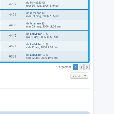
da
Mirko320
4732
mer 10 mag, 2006 3:49 pm
da
la texana
4492
mar 09 mag, 2006 7:55 pm
da
la texana
4468
mar 09 mag, 2006 11:26 am
da
Ladykiller_1
4445
gio 27 apr, 2006 11:53 am
da
Ladykiller_1
4527
sab 22 apr, 2006 2:26 pm
da
Ladykiller_1
6359
sab 22 apr, 2006 1:46 pm
1
2
Prossimo
75 argomenti
Vai a