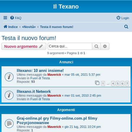
Il Texano
FAQ
Login
C
Indice
«Novità»
Testa il nuovo forum!
e
Testa il nuovo forum!
r
Cerca
Ricerca avan
Nuovo argomento
c
9 argomenti • Pagina
1
di
1
a
Annunci
Iltexano: 10 anni insieme!
Ultimo messaggio da
Maverick
«
mar 05 ott, 2021 5:37 pm
Inviato in
Fuori di Testa
Risposte:
93
1
4
5
6
7
…
Iltexano.it Network
Ultimo messaggio da
Maverick
«
mer 01 set, 2010 2:45 pm
Inviato in
Fuori di Testa
Argomenti
Graj-online.pl gry Filmy-online.com.pl filmy
Pozycjonowaniee
Ultimo messaggio da
Maverick
«
gio 21 lug, 2011 10:24 pm
Risposte:
1