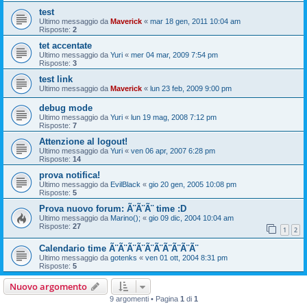
test
Ultimo messaggio da
Maverick
«
mar 18 gen, 2011 10:04 am
Risposte:
2
tet accentate
Ultimo messaggio da
Yuri
«
mer 04 mar, 2009 7:54 pm
Risposte:
3
test link
Ultimo messaggio da
Maverick
«
lun 23 feb, 2009 9:00 pm
debug mode
Ultimo messaggio da
Yuri
«
lun 19 mag, 2008 7:12 pm
Risposte:
7
Attenzione al logout!
Ultimo messaggio da
Yuri
«
ven 06 apr, 2007 6:28 pm
Risposte:
14
prova notifica!
Ultimo messaggio da
EvilBlack
«
gio 20 gen, 2005 10:08 pm
Risposte:
5
Prova nuovo forum: Ã¨Ã¨Ã¨ time :D
Ultimo messaggio da
Marino();
«
gio 09 dic, 2004 10:04 am
Risposte:
27
1
2
Calendario time Ã¨Ã¨Ã¨Ã¨Ã¨Ã¨Ã¨Ã¨Ã¨Ã¨
Ultimo messaggio da
gotenks
«
ven 01 ott, 2004 8:31 pm
Risposte:
5
Nuovo argomento
9 argomenti • Pagina
1
di
1