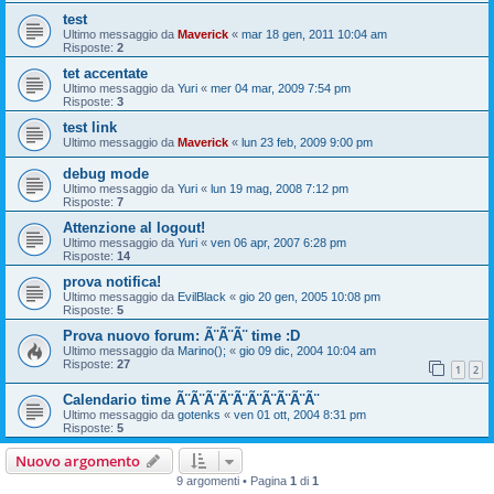
test
Ultimo messaggio da
Maverick
«
mar 18 gen, 2011 10:04 am
Risposte:
2
tet accentate
Ultimo messaggio da
Yuri
«
mer 04 mar, 2009 7:54 pm
Risposte:
3
test link
Ultimo messaggio da
Maverick
«
lun 23 feb, 2009 9:00 pm
debug mode
Ultimo messaggio da
Yuri
«
lun 19 mag, 2008 7:12 pm
Risposte:
7
Attenzione al logout!
Ultimo messaggio da
Yuri
«
ven 06 apr, 2007 6:28 pm
Risposte:
14
prova notifica!
Ultimo messaggio da
EvilBlack
«
gio 20 gen, 2005 10:08 pm
Risposte:
5
Prova nuovo forum: Ã¨Ã¨Ã¨ time :D
Ultimo messaggio da
Marino();
«
gio 09 dic, 2004 10:04 am
Risposte:
27
1
2
Calendario time Ã¨Ã¨Ã¨Ã¨Ã¨Ã¨Ã¨Ã¨Ã¨Ã¨
Ultimo messaggio da
gotenks
«
ven 01 ott, 2004 8:31 pm
Risposte:
5
Nuovo argomento
9 argomenti • Pagina
1
di
1