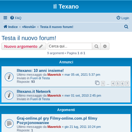
Il Texano
FAQ
Login
C
Indice
«Novità»
Testa il nuovo forum!
e
Testa il nuovo forum!
r
Cerca
Ricerca avan
Nuovo argomento
c
9 argomenti • Pagina
1
di
1
a
Annunci
Iltexano: 10 anni insieme!
Ultimo messaggio da
Maverick
«
mar 05 ott, 2021 5:37 pm
Inviato in
Fuori di Testa
Risposte:
93
1
4
5
6
7
…
Iltexano.it Network
Ultimo messaggio da
Maverick
«
mer 01 set, 2010 2:45 pm
Inviato in
Fuori di Testa
Argomenti
Graj-online.pl gry Filmy-online.com.pl filmy
Pozycjonowaniee
Ultimo messaggio da
Maverick
«
gio 21 lug, 2011 10:24 pm
Risposte:
1