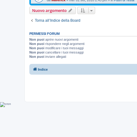
da
Maverick
»
mer 01 set, 2010 2:45 pm
» in
Fuori di Testa
Nuovo argomento
Torna all’Indice della Board
PERMESSI FORUM
Non puoi
aprire nuovi argomenti
Non puoi
rispondere negli argomenti
Non puoi
modificare i tuoi messaggi
Non puoi
cancellare i tuoi messaggi
Non puoi
inviare allegati
Indice