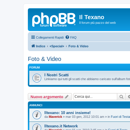
Il Texano
Il forum più pazzo del web
Collegamenti Rapidi
FAQ
Indice
«Special»
Foto & Video
Foto & Video
FORUM
I Nostri Scatti
Linkiamo qui tutti gli scatti che abbiamo caricato sull'album fot
Cer
Nuovo argomento
ANNUNCI
Iltexano: 10 anni insieme!
da
Maverick
»
mar 03 gen, 2012 10:01 am
» in
Fuori di Testa
Iltexano.it Network