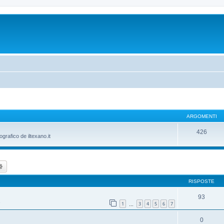
ARGOMENTI
426
ografico de iltexano.it
ca
Ricerca avanzata
RISPOSTE
93
1
3
4
5
6
7
…
0