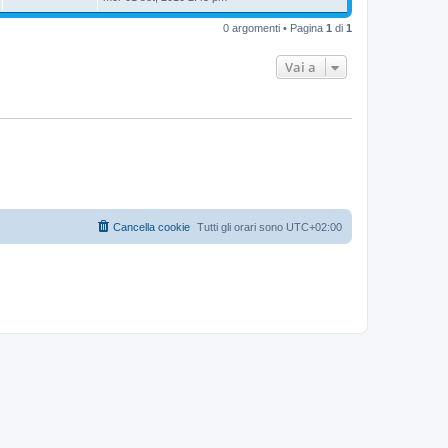
g
i
0 argomenti • Pagina
1
di
1
o
Vai a
Cancella cookie
Tutti gli orari sono
UTC+02:00