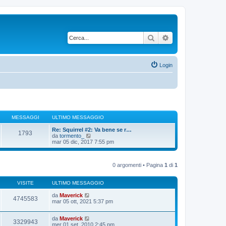
Cerca
Ricerca avanzata
Login
MESSAGGI
ULTIMO MESSAGGIO
Re: Squirrel #2: Va bene se r…
1793
V
da
tormento_
e
mar 05 dic, 2017 7:55 pm
d
i
u
0 argomenti • Pagina
1
di
1
l
t
i
VISITE
ULTIMO MESSAGGIO
m
o
da
Maverick
m
4745583
mar 05 ott, 2021 5:37 pm
e
s
s
da
Maverick
a
3329943
mer 01 set, 2010 2:45 pm
g