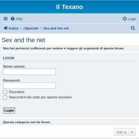
Il Texano
FAQ
Login
C
Indice
«Special»
Sex and the net
e
Sex and the net
r
Non hai permessi sufficienti per vedere e leggere gli argomenti di questo forum.
c
a
LOGIN
Nome utente:
Password:
Ricordami
Nascondi il mio stato per questa sessione
Questa categoria non ha forum.
Vai a