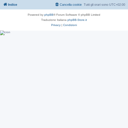
Indice
Cancella cookie
Tutti gli orari sono
UTC+02:00
Powered by
phpBB
® Forum Software © phpBB Limited
Traduzione Italiana
phpBB-Store.it
Privacy
|
Condizioni