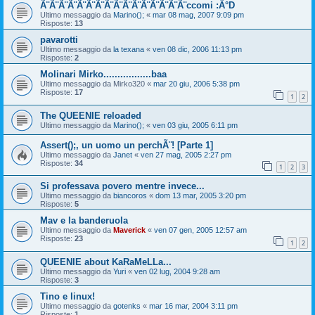
Ã¨Ã¨Ã¨Ã¨Ã¨Ã¨Ã¨Ã¨Ã¨Ã¨Ã¨Ã¨Ã¨Ã¨Ã¨Ã¨ccomi :Â°D
Ultimo messaggio da
Marino();
«
mar 08 mag, 2007 9:09 pm
Risposte:
13
pavarotti
Ultimo messaggio da
la texana
«
ven 08 dic, 2006 11:13 pm
Risposte:
2
Molinari Mirko.................baa
Ultimo messaggio da
Mirko320
«
mar 20 giu, 2006 5:38 pm
Risposte:
17
1
2
The QUEENIE reloaded
Ultimo messaggio da
Marino();
«
ven 03 giu, 2005 6:11 pm
Assert();, un uomo un perchÃ¨! [Parte 1]
Ultimo messaggio da
Janet
«
ven 27 mag, 2005 2:27 pm
Risposte:
34
1
2
3
Si professava povero mentre invece...
Ultimo messaggio da
biancoros
«
dom 13 mar, 2005 3:20 pm
Risposte:
5
Mav e la banderuola
Ultimo messaggio da
Maverick
«
ven 07 gen, 2005 12:57 am
Risposte:
23
1
2
QUEENIE about KaRaMeLLa...
Ultimo messaggio da
Yuri
«
ven 02 lug, 2004 9:28 am
Risposte:
3
Tino e linux!
Ultimo messaggio da
gotenks
«
mar 16 mar, 2004 3:11 pm
Risposte:
1