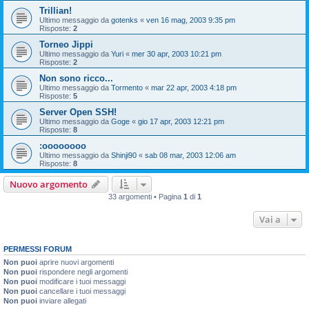
Trillian!
Ultimo messaggio da
gotenks
«
ven 16 mag, 2003 9:35 pm
Risposte:
2
Torneo Jippi
Ultimo messaggio da
Yuri
«
mer 30 apr, 2003 10:21 pm
Risposte:
2
Non sono ricco...
Ultimo messaggio da
Tormento
«
mar 22 apr, 2003 4:18 pm
Risposte:
5
Server Open SSH!
Ultimo messaggio da
Goge
«
gio 17 apr, 2003 12:21 pm
Risposte:
8
:oooooooo
Ultimo messaggio da
Shinji90
«
sab 08 mar, 2003 12:06 am
Risposte:
8
Nuovo argomento
33 argomenti • Pagina
1
di
1
Vai a
PERMESSI FORUM
Non puoi
aprire nuovi argomenti
Non puoi
rispondere negli argomenti
Non puoi
modificare i tuoi messaggi
Non puoi
cancellare i tuoi messaggi
Non puoi
inviare allegati