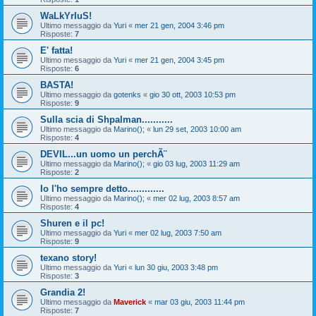
WaLkYrIuS!
Ultimo messaggio da
Yuri
«
mer 21 gen, 2004 3:46 pm
Risposte:
7
E' fatta!
Ultimo messaggio da
Yuri
«
mer 21 gen, 2004 3:45 pm
Risposte:
6
BASTA!
Ultimo messaggio da
gotenks
«
gio 30 ott, 2003 10:53 pm
Risposte:
9
Sulla scia di Shpalman...........
Ultimo messaggio da
Marino();
«
lun 29 set, 2003 10:00 am
Risposte:
4
DEVIL...un uomo un perchÃ¨
Ultimo messaggio da
Marino();
«
gio 03 lug, 2003 11:29 am
Risposte:
2
Io l'ho sempre detto.............
Ultimo messaggio da
Marino();
«
mer 02 lug, 2003 8:57 am
Risposte:
4
Shuren e il pc!
Ultimo messaggio da
Yuri
«
mer 02 lug, 2003 7:50 am
Risposte:
9
texano story!
Ultimo messaggio da
Yuri
«
lun 30 giu, 2003 3:48 pm
Risposte:
3
Grandia 2!
Ultimo messaggio da
Maverick
«
mar 03 giu, 2003 11:44 pm
Risposte:
7