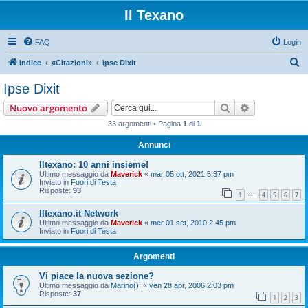
Il Texano
FAQ
Login
C
Indice
«Citazioni»
Ipse Dixit
e
Ipse Dixit
r
Cerca
Ricerca avan
Nuovo argomento
c
33 argomenti • Pagina
1
di
1
a
Annunci
Iltexano: 10 anni insieme!
Ultimo messaggio da
Maverick
«
mar 05 ott, 2021 5:37 pm
Inviato in
Fuori di Testa
Risposte:
93
1
4
5
6
7
…
Iltexano.it Network
Ultimo messaggio da
Maverick
«
mer 01 set, 2010 2:45 pm
Inviato in
Fuori di Testa
Argomenti
Vi piace la nuova sezione?
Ultimo messaggio da
Marino();
«
ven 28 apr, 2006 2:03 pm
Risposte:
37
1
2
3