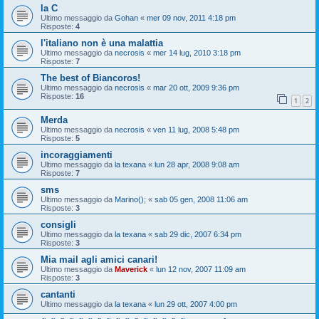
la C
Ultimo messaggio da
Gohan
«
mer 09 nov, 2011 4:18 pm
Risposte:
4
l'italiano non è una malattia
Ultimo messaggio da
necrosis
«
mer 14 lug, 2010 3:18 pm
Risposte:
7
The best of Biancoros!
Ultimo messaggio da
necrosis
«
mar 20 ott, 2009 9:36 pm
Risposte:
16
1
2
Merda
Ultimo messaggio da
necrosis
«
ven 11 lug, 2008 5:48 pm
Risposte:
5
incoraggiamenti
Ultimo messaggio da
la texana
«
lun 28 apr, 2008 9:08 am
Risposte:
7
sms
Ultimo messaggio da
Marino();
«
sab 05 gen, 2008 11:06 am
Risposte:
3
consigli
Ultimo messaggio da
la texana
«
sab 29 dic, 2007 6:34 pm
Risposte:
3
Mia mail agli amici canari!
Ultimo messaggio da
Maverick
«
lun 12 nov, 2007 11:09 am
Risposte:
3
cantanti
Ultimo messaggio da
la texana
«
lun 29 ott, 2007 4:00 pm