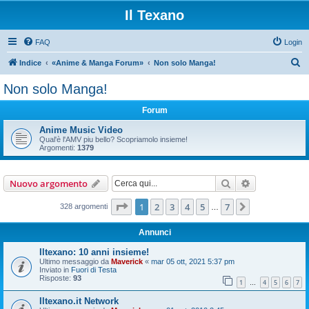
Il Texano
FAQ
Login
C
Indice
«Anime & Manga Forum»
Non solo Manga!
e
Non solo Manga!
r
Forum
c
a
Anime Music Video
Qual'è l'AMV piu bello? Scopriamolo insieme!
Argomenti:
1379
Cerca
Ricerca avan
Nuovo argomento
Pagina
1
di
7
1
2
3
4
5
7
Prossimo
328 argomenti
…
Annunci
Iltexano: 10 anni insieme!
Ultimo messaggio da
Maverick
«
mar 05 ott, 2021 5:37 pm
Inviato in
Fuori di Testa
Risposte:
93
1
4
5
6
7
…
Iltexano.it Network