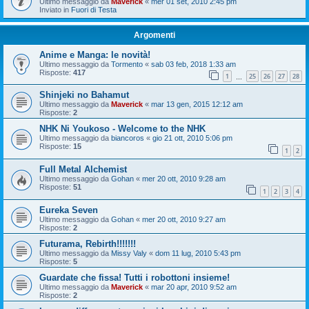
Ultimo messaggio da
Maverick
«
mer 01 set, 2010 2:45 pm
Inviato in
Fuori di Testa
Argomenti
Anime e Manga: le novità!
Ultimo messaggio da
Tormento
«
sab 03 feb, 2018 1:33 am
Risposte:
417
1
25
26
27
28
…
Shinjeki no Bahamut
Ultimo messaggio da
Maverick
«
mar 13 gen, 2015 12:12 am
Risposte:
2
NHK Ni Youkoso - Welcome to the NHK
Ultimo messaggio da
biancoros
«
gio 21 ott, 2010 5:06 pm
Risposte:
15
1
2
Full Metal Alchemist
Ultimo messaggio da
Gohan
«
mer 20 ott, 2010 9:28 am
Risposte:
51
1
2
3
4
Eureka Seven
Ultimo messaggio da
Gohan
«
mer 20 ott, 2010 9:27 am
Risposte:
2
Futurama, Rebirth!!!!!!!
Ultimo messaggio da
Missy Valy
«
dom 11 lug, 2010 5:43 pm
Risposte:
5
Guardate che fissa! Tutti i robottoni insieme!
Ultimo messaggio da
Maverick
«
mar 20 apr, 2010 9:52 am
Risposte:
2