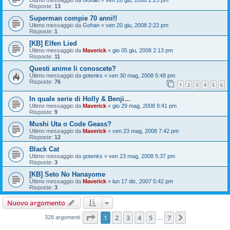
Ultimo messaggio da
Gohan
«
ven 20 giu, 2008 2:23 pm
Risposte:
13
Superman compie 70 anni!!
Ultimo messaggio da
Gohan
«
ven 20 giu, 2008 2:22 pm
Risposte:
1
[KB] Elfen Lied
Ultimo messaggio da
Maverick
«
gio 05 giu, 2008 2:13 pm
Risposte:
11
Questi anime li conoscete?
Ultimo messaggio da
gotenks
«
ven 30 mag, 2008 5:48 pm
Risposte:
76
1
2
3
4
5
6
In quale serie di Holly & Benji...
Ultimo messaggio da
Maverick
«
gio 29 mag, 2008 9:41 pm
Risposte:
9
Mushi Uta o Code Geass?
Ultimo messaggio da
Maverick
«
ven 23 mag, 2008 7:42 pm
Risposte:
12
Black Cat
Ultimo messaggio da
gotenks
«
ven 23 mag, 2008 5:37 pm
Risposte:
3
[KB] Seto No Hanayome
Ultimo messaggio da
Maverick
«
lun 17 dic, 2007 5:42 pm
Risposte:
3
Nuovo argomento
Pagina
1
di
7
1
2
3
4
5
7
Prossimo
328 argomenti
…