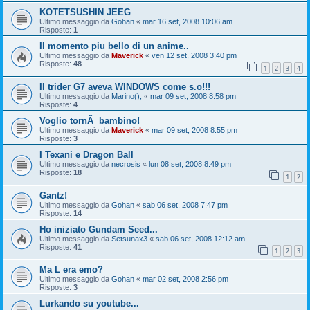
KOTETSUSHIN JEEG
Ultimo messaggio da
Gohan
«
mar 16 set, 2008 10:06 am
Risposte:
1
Il momento piu bello di un anime..
Ultimo messaggio da
Maverick
«
ven 12 set, 2008 3:40 pm
Risposte:
48
1
2
3
4
Il trider G7 aveva WINDOWS come s.o!!!
Ultimo messaggio da
Marino();
«
mar 09 set, 2008 8:58 pm
Risposte:
4
Voglio tornÃ bambino!
Ultimo messaggio da
Maverick
«
mar 09 set, 2008 8:55 pm
Risposte:
3
I Texani e Dragon Ball
Ultimo messaggio da
necrosis
«
lun 08 set, 2008 8:49 pm
Risposte:
18
1
2
Gantz!
Ultimo messaggio da
Gohan
«
sab 06 set, 2008 7:47 pm
Risposte:
14
Ho iniziato Gundam Seed...
Ultimo messaggio da
Setsunax3
«
sab 06 set, 2008 12:12 am
Risposte:
41
1
2
3
Ma L era emo?
Ultimo messaggio da
Gohan
«
mar 02 set, 2008 2:56 pm
Risposte:
3
Lurkando su youtube...