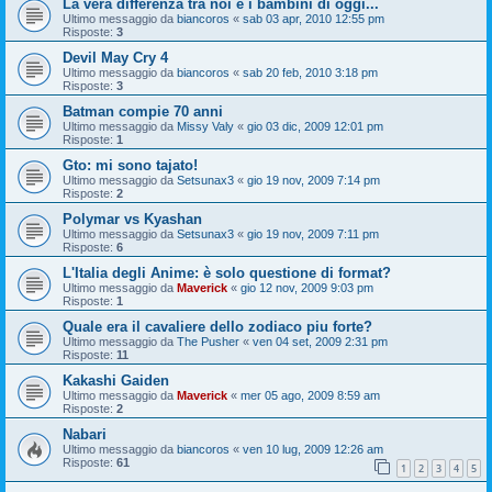
La vera differenza tra noi e i bambini di oggi...
Ultimo messaggio da
biancoros
«
sab 03 apr, 2010 12:55 pm
Risposte:
3
Devil May Cry 4
Ultimo messaggio da
biancoros
«
sab 20 feb, 2010 3:18 pm
Risposte:
3
Batman compie 70 anni
Ultimo messaggio da
Missy Valy
«
gio 03 dic, 2009 12:01 pm
Risposte:
1
Gto: mi sono tajato!
Ultimo messaggio da
Setsunax3
«
gio 19 nov, 2009 7:14 pm
Risposte:
2
Polymar vs Kyashan
Ultimo messaggio da
Setsunax3
«
gio 19 nov, 2009 7:11 pm
Risposte:
6
L'Italia degli Anime: è solo questione di format?
Ultimo messaggio da
Maverick
«
gio 12 nov, 2009 9:03 pm
Risposte:
1
Quale era il cavaliere dello zodiaco piu forte?
Ultimo messaggio da
The Pusher
«
ven 04 set, 2009 2:31 pm
Risposte:
11
Kakashi Gaiden
Ultimo messaggio da
Maverick
«
mer 05 ago, 2009 8:59 am
Risposte:
2
Nabari
Ultimo messaggio da
biancoros
«
ven 10 lug, 2009 12:26 am
Risposte:
61
1
2
3
4
5