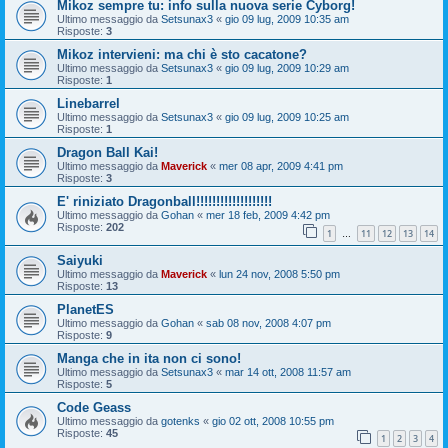
Mikoz sempre tu: info sulla nuova serie Cyborg!
Ultimo messaggio da
Setsunax3
«
gio 09 lug, 2009 10:35 am
Risposte:
3
Mikoz intervieni: ma chi è sto cacatone?
Ultimo messaggio da
Setsunax3
«
gio 09 lug, 2009 10:29 am
Risposte:
1
Linebarrel
Ultimo messaggio da
Setsunax3
«
gio 09 lug, 2009 10:25 am
Risposte:
1
Dragon Ball Kai!
Ultimo messaggio da
Maverick
«
mer 08 apr, 2009 4:41 pm
Risposte:
3
E' riniziato Dragonball!!!!!!!!!!!!!!!!!!!
Ultimo messaggio da
Gohan
«
mer 18 feb, 2009 4:42 pm
Risposte:
202
1
11
12
13
14
…
Saiyuki
Ultimo messaggio da
Maverick
«
lun 24 nov, 2008 5:50 pm
Risposte:
13
PlanetES
Ultimo messaggio da
Gohan
«
sab 08 nov, 2008 4:07 pm
Risposte:
9
Manga che in ita non ci sono!
Ultimo messaggio da
Setsunax3
«
mar 14 ott, 2008 11:57 am
Risposte:
5
Code Geass
Ultimo messaggio da
gotenks
«
gio 02 ott, 2008 10:55 pm
Risposte:
45
1
2
3
4