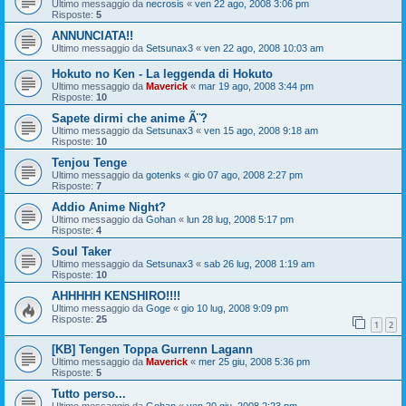
Ultimo messaggio da
necrosis
«
ven 22 ago, 2008 3:06 pm
Risposte:
5
ANNUNCIATA!!
Ultimo messaggio da
Setsunax3
«
ven 22 ago, 2008 10:03 am
Hokuto no Ken - La leggenda di Hokuto
Ultimo messaggio da
Maverick
«
mar 19 ago, 2008 3:44 pm
Risposte:
10
Sapete dirmi che anime Ã¨?
Ultimo messaggio da
Setsunax3
«
ven 15 ago, 2008 9:18 am
Risposte:
10
Tenjou Tenge
Ultimo messaggio da
gotenks
«
gio 07 ago, 2008 2:27 pm
Risposte:
7
Addio Anime Night?
Ultimo messaggio da
Gohan
«
lun 28 lug, 2008 5:17 pm
Risposte:
4
Soul Taker
Ultimo messaggio da
Setsunax3
«
sab 26 lug, 2008 1:19 am
Risposte:
10
AHHHHH KENSHIRO!!!!
Ultimo messaggio da
Goge
«
gio 10 lug, 2008 9:09 pm
Risposte:
25
1
2
[KB] Tengen Toppa Gurrenn Lagann
Ultimo messaggio da
Maverick
«
mer 25 giu, 2008 5:36 pm
Risposte:
5
Tutto perso...