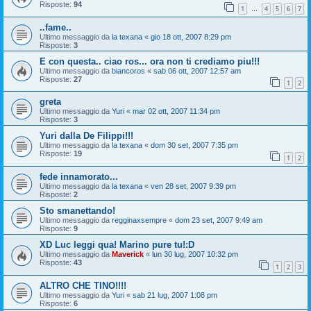
Risposte:
94
1
4
5
6
7
…
..fame..
Ultimo messaggio da
la texana
«
gio 18 ott, 2007 8:29 pm
Risposte:
3
E con questa.. ciao ros... ora non ti crediamo piu!!!
Ultimo messaggio da
biancoros
«
sab 06 ott, 2007 12:57 am
Risposte:
27
1
2
greta
Ultimo messaggio da
Yuri
«
mar 02 ott, 2007 11:34 pm
Risposte:
3
Yuri dalla De Filippi!!!
Ultimo messaggio da
la texana
«
dom 30 set, 2007 7:35 pm
Risposte:
19
1
2
fede innamorato...
Ultimo messaggio da
la texana
«
ven 28 set, 2007 9:39 pm
Risposte:
2
Sto smanettando!
Ultimo messaggio da
regginaxsempre
«
dom 23 set, 2007 9:49 am
Risposte:
9
XD Luc leggi qua! Marino pure tu!:D
Ultimo messaggio da
Maverick
«
lun 30 lug, 2007 10:32 pm
Risposte:
43
1
2
3
ALTRO CHE TINO!!!!
Ultimo messaggio da
Yuri
«
sab 21 lug, 2007 1:08 pm
Risposte:
6