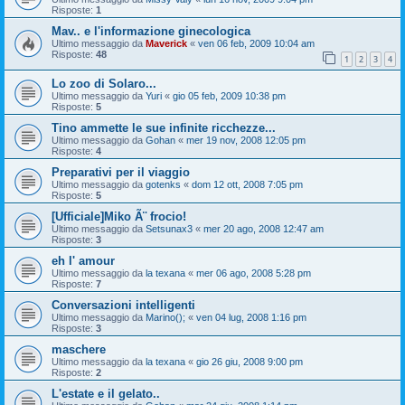
Risposte:
1
Mav.. e l'informazione ginecologica
Ultimo messaggio da
Maverick
«
ven 06 feb, 2009 10:04 am
Risposte:
48
1
2
3
4
Lo zoo di Solaro...
Ultimo messaggio da
Yuri
«
gio 05 feb, 2009 10:38 pm
Risposte:
5
Tino ammette le sue infinite ricchezze...
Ultimo messaggio da
Gohan
«
mer 19 nov, 2008 12:05 pm
Risposte:
4
Preparativi per il viaggio
Ultimo messaggio da
gotenks
«
dom 12 ott, 2008 7:05 pm
Risposte:
5
[Ufficiale]Miko Ã¨ frocio!
Ultimo messaggio da
Setsunax3
«
mer 20 ago, 2008 12:47 am
Risposte:
3
eh l' amour
Ultimo messaggio da
la texana
«
mer 06 ago, 2008 5:28 pm
Risposte:
7
Conversazioni intelligenti
Ultimo messaggio da
Marino();
«
ven 04 lug, 2008 1:16 pm
Risposte:
3
maschere
Ultimo messaggio da
la texana
«
gio 26 giu, 2008 9:00 pm
Risposte:
2
L'estate e il gelato..