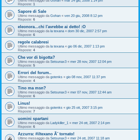
Ultimo messaggio da
Gohan
«
mar 24 giu, 2008 1:14 pm
Risposte:
1
Sapore di Sale
Ultimo messaggio da
Gohan
«
ven 20 giu, 2008 8:12 pm
Risposte:
6
eleonora...chi l'avrebbe ai detto! :O
Ultimo messaggio da
la texana
«
dom 30 dic, 2007 2:57 pm
Risposte:
6
regole calabresi
Ultimo messaggio da
la texana
«
gio 06 dic, 2007 1:13 pm
Risposte:
4
Che vor di bigotta?
Ultimo messaggio da
Setsunax3
«
mer 28 nov, 2007 12:04 pm
Risposte:
5
Errori del forum..
Ultimo messaggio da
gotenks
«
gio 08 nov, 2007 11:37 pm
Risposte:
4
Tino ma msn?
Ultimo messaggio da
Setsunax3
«
mer 07 nov, 2007 12:44 am
Risposte:
6
Linus!
Ultimo messaggio da
gotenks
«
gio 25 ott, 2007 3:15 pm
Risposte:
7
uomini spartani
Ultimo messaggio da
Ladykiller_1
«
mer 24 ott, 2007 2:14 pm
Risposte:
6
Azzurra: #iltexano Ã¨ tornato!
Ultimo messaggio da
Setsunax3
«
mer 24 ott, 2007 11:18 am