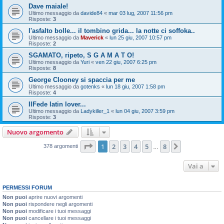
Dave maiale!
Ultimo messaggio da
davide84
«
mar 03 lug, 2007 11:56 pm
Risposte:
3
l'asfalto bolle... il tombino grida... la notte ci soffoka..
Ultimo messaggio da
Maverick
«
lun 25 giu, 2007 10:57 pm
Risposte:
2
SGAMATO, ripeto, S G A M A T O!
Ultimo messaggio da
Yuri
«
ven 22 giu, 2007 6:25 pm
Risposte:
8
George Clooney si spaccia per me
Ultimo messaggio da
gotenks
«
lun 18 giu, 2007 1:58 pm
Risposte:
4
IlFede latin lover...
Ultimo messaggio da
Ladykiller_1
«
lun 04 giu, 2007 3:59 pm
Risposte:
3
Nuovo argomento
Pagina
1
di
8
1
2
3
4
5
8
Prossimo
378 argomenti
…
Vai a
PERMESSI FORUM
Non puoi
aprire nuovi argomenti
Non puoi
rispondere negli argomenti
Non puoi
modificare i tuoi messaggi
Non puoi
cancellare i tuoi messaggi