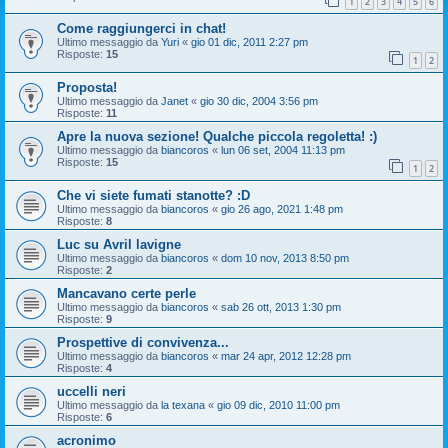
1
2
3
4
5
6
Come raggiungerci in chat!
Ultimo messaggio da
Yuri
«
gio 01 dic, 2011 2:27 pm
Risposte:
15
1
2
Proposta!
Ultimo messaggio da
Janet
«
gio 30 dic, 2004 3:56 pm
Risposte:
11
Apre la nuova sezione! Qualche piccola regoletta! :)
Ultimo messaggio da
biancoros
«
lun 06 set, 2004 11:13 pm
Risposte:
15
1
2
Che vi siete fumati stanotte? :D
Ultimo messaggio da
biancoros
«
gio 26 ago, 2021 1:48 pm
Risposte:
8
Luc su Avril lavigne
Ultimo messaggio da
biancoros
«
dom 10 nov, 2013 8:50 pm
Risposte:
2
Mancavano certe perle
Ultimo messaggio da
biancoros
«
sab 26 ott, 2013 1:30 pm
Risposte:
9
Prospettive di convivenza...
Ultimo messaggio da
biancoros
«
mar 24 apr, 2012 12:28 pm
Risposte:
4
uccelli neri
Ultimo messaggio da
la texana
«
gio 09 dic, 2010 11:00 pm
Risposte:
6
acronimo