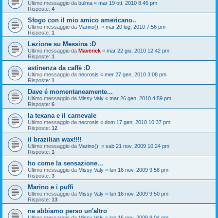
Ultimo messaggio da
bulma
«
mar 19 ott, 2010 8:45 pm
Risposte:
4
Sfogo con il mio amico americano..
Ultimo messaggio da
Marino();
«
mar 20 lug, 2010 7:56 pm
Risposte:
1
Lezione su Messina :D
Ultimo messaggio da
Maverick
«
mar 22 giu, 2010 12:42 pm
Risposte:
1
astinenza da caffè :D
Ultimo messaggio da
necrosis
«
mer 27 gen, 2010 3:08 pm
Risposte:
1
Dave é momentaneamente...
Ultimo messaggio da
Missy Valy
«
mar 26 gen, 2010 4:59 pm
Risposte:
6
la texana e il carnevale
Ultimo messaggio da
necrosis
«
dom 17 gen, 2010 10:37 pm
Risposte:
12
il brazilian wax!!!!
Ultimo messaggio da
Marino();
«
sab 21 nov, 2009 10:24 pm
Risposte:
1
ho come la sensazione...
Ultimo messaggio da
Missy Valy
«
lun 16 nov, 2009 9:58 pm
Risposte:
3
Marino e i puffi
Ultimo messaggio da
Missy Valy
«
lun 16 nov, 2009 9:50 pm
Risposte:
13
ne abbiamo perso un'altro
Ultimo messaggio da
Missy Valy
«
lun 16 nov, 2009 9:04 pm