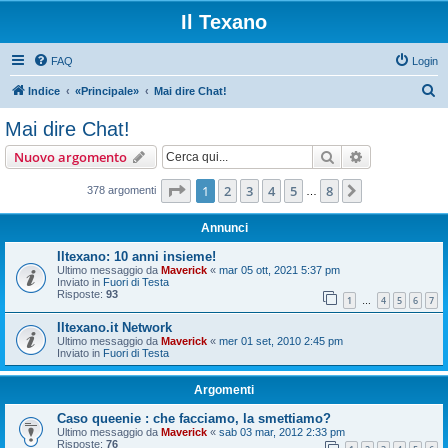
Il Texano
FAQ
Login
C
Indice
«Principale»
Mai dire Chat!
e
Mai dire Chat!
r
Cerca
Ricerca avan
Nuovo argomento
c
a
Pagina
1
di
8
1
2
3
4
5
8
Prossimo
378 argomenti
…
Annunci
Iltexano: 10 anni insieme!
Ultimo messaggio da
Maverick
«
mar 05 ott, 2021 5:37 pm
Inviato in
Fuori di Testa
Risposte:
93
1
4
5
6
7
…
Iltexano.it Network
Ultimo messaggio da
Maverick
«
mer 01 set, 2010 2:45 pm
Inviato in
Fuori di Testa
Argomenti
Caso queenie : che facciamo, la smettiamo?
Ultimo messaggio da
Maverick
«
sab 03 mar, 2012 2:33 pm
Risposte:
76