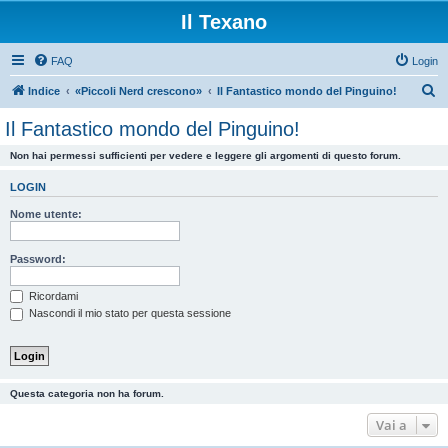
Il Texano
FAQ
Login
C
Indice
«Piccoli Nerd crescono»
Il Fantastico mondo del Pinguino!
e
Il Fantastico mondo del Pinguino!
r
Non hai permessi sufficienti per vedere e leggere gli argomenti di questo forum.
c
a
LOGIN
Nome utente:
Password:
Ricordami
Nascondi il mio stato per questa sessione
Questa categoria non ha forum.
Vai a