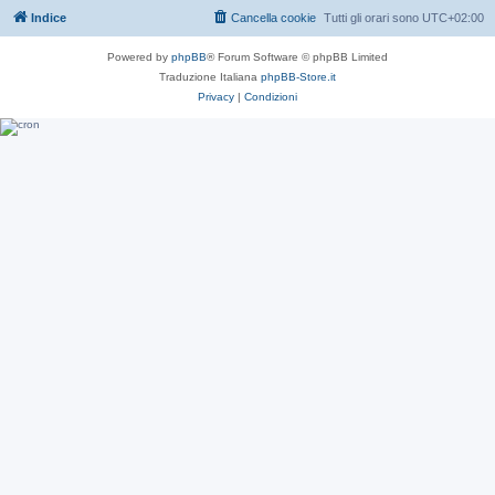
Indice
Cancella cookie
Tutti gli orari sono
UTC+02:00
Powered by
phpBB
® Forum Software © phpBB Limited
Traduzione Italiana
phpBB-Store.it
Privacy
|
Condizioni