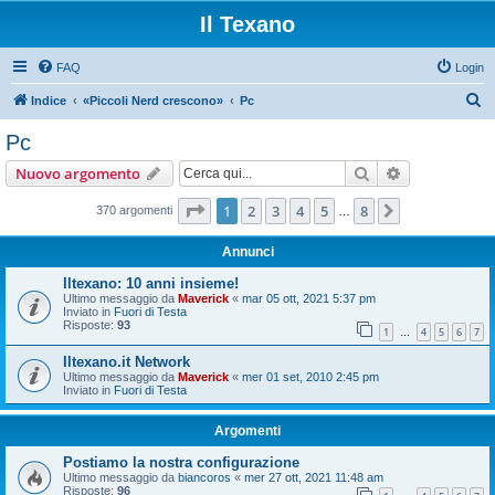
Il Texano
FAQ
Login
C
Indice
«Piccoli Nerd crescono»
Pc
e
Pc
r
Cerca
Ricerca avan
Nuovo argomento
c
a
Pagina
1
di
8
1
2
3
4
5
8
Prossimo
370 argomenti
…
Annunci
Iltexano: 10 anni insieme!
Ultimo messaggio da
Maverick
«
mar 05 ott, 2021 5:37 pm
Inviato in
Fuori di Testa
Risposte:
93
1
4
5
6
7
…
Iltexano.it Network
Ultimo messaggio da
Maverick
«
mer 01 set, 2010 2:45 pm
Inviato in
Fuori di Testa
Argomenti
Postiamo la nostra configurazione
Ultimo messaggio da
biancoros
«
mer 27 ott, 2021 11:48 am
Risposte:
96