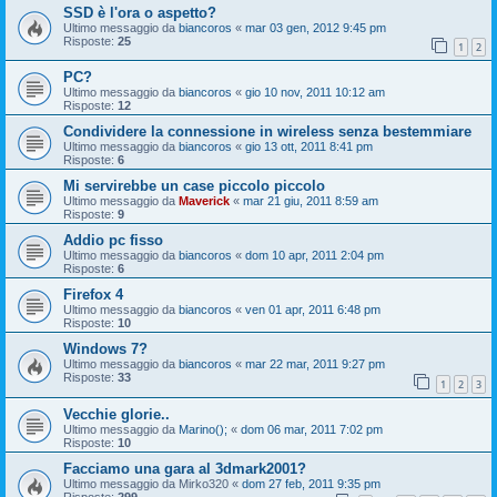
SSD è l'ora o aspetto?
Ultimo messaggio da
biancoros
«
mar 03 gen, 2012 9:45 pm
Risposte:
25
1
2
PC?
Ultimo messaggio da
biancoros
«
gio 10 nov, 2011 10:12 am
Risposte:
12
Condividere la connessione in wireless senza bestemmiare
Ultimo messaggio da
biancoros
«
gio 13 ott, 2011 8:41 pm
Risposte:
6
Mi servirebbe un case piccolo piccolo
Ultimo messaggio da
Maverick
«
mar 21 giu, 2011 8:59 am
Risposte:
9
Addio pc fisso
Ultimo messaggio da
biancoros
«
dom 10 apr, 2011 2:04 pm
Risposte:
6
Firefox 4
Ultimo messaggio da
biancoros
«
ven 01 apr, 2011 6:48 pm
Risposte:
10
Windows 7?
Ultimo messaggio da
biancoros
«
mar 22 mar, 2011 9:27 pm
Risposte:
33
1
2
3
Vecchie glorie..
Ultimo messaggio da
Marino();
«
dom 06 mar, 2011 7:02 pm
Risposte:
10
Facciamo una gara al 3dmark2001?
Ultimo messaggio da
Mirko320
«
dom 27 feb, 2011 9:35 pm