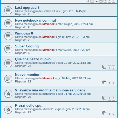
1
4
5
6
7
…
Last upgrade!?
Ultimo messaggio da
Gohan
«
lun 21 gen, 2019 6:45 pm
Risposte:
7
New notebook incoming!
Ultimo messaggio da
Maverick
«
mar 13 gen, 2015 12:14 am
Risposte:
2
Windows 8
Ultimo messaggio da
Maverick
«
gio 08 nov, 2012 1:03 pm
Risposte:
7
Super Cooling
Ultimo messaggio da
Maverick
«
mar 03 lug, 2012 9:29 am
Risposte:
5
Qualche pezzo nuovo
Ultimo messaggio da
biancoros
«
sab 21 apr, 2012 3:18 pm
Risposte:
22
1
2
Nuovo monitor!
Ultimo messaggio da
Maverick
«
gio 09 feb, 2012 10:03 am
Risposte:
22
1
2
Vi avanza una vecchia ma buona sk video?
Ultimo messaggio da
biancoros
«
sab 04 feb, 2012 9:28 am
Risposte:
29
1
2
Prezzi delle cpu...
Ultimo messaggio da
Mirko320
«
gio 05 gen, 2012 2:56 pm
Risposte:
27
1
2