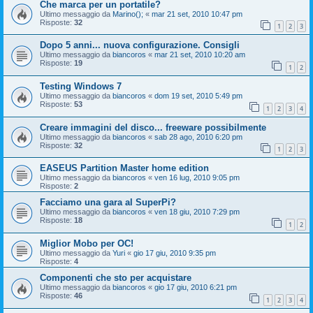
Che marca per un portatile?
Ultimo messaggio da
Marino();
«
mar 21 set, 2010 10:47 pm
Risposte:
32
1
2
3
Dopo 5 anni... nuova configurazione. Consigli
Ultimo messaggio da
biancoros
«
mar 21 set, 2010 10:20 am
Risposte:
19
1
2
Testing Windows 7
Ultimo messaggio da
biancoros
«
dom 19 set, 2010 5:49 pm
Risposte:
53
1
2
3
4
Creare immagini del disco... freeware possibilmente
Ultimo messaggio da
biancoros
«
sab 28 ago, 2010 6:20 pm
Risposte:
32
1
2
3
EASEUS Partition Master home edition
Ultimo messaggio da
biancoros
«
ven 16 lug, 2010 9:05 pm
Risposte:
2
Facciamo una gara al SuperPi?
Ultimo messaggio da
biancoros
«
ven 18 giu, 2010 7:29 pm
Risposte:
18
1
2
Miglior Mobo per OC!
Ultimo messaggio da
Yuri
«
gio 17 giu, 2010 9:35 pm
Risposte:
4
Componenti che sto per acquistare
Ultimo messaggio da
biancoros
«
gio 17 giu, 2010 6:21 pm
Risposte:
46
1
2
3
4