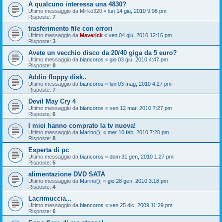
A qualcuno interessa una 4830?
Ultimo messaggio da
Mirko320
«
lun 14 giu, 2010 9:08 pm
Risposte:
7
trasferimento file con errori
Ultimo messaggio da
Maverick
«
ven 04 giu, 2010 12:16 pm
Risposte:
3
Avete un vecchio disco da 20/40 giga da 5 euro?
Ultimo messaggio da
biancoros
«
gio 03 giu, 2010 4:47 pm
Risposte:
8
Addio floppy disk..
Ultimo messaggio da
biancoros
«
lun 03 mag, 2010 4:27 pm
Risposte:
7
Devil May Cry 4
Ultimo messaggio da
biancoros
«
ven 12 mar, 2010 7:27 pm
Risposte:
6
I miei hanno comprato la tv nuova!
Ultimo messaggio da
Marino();
«
mer 10 feb, 2010 7:20 pm
Risposte:
8
Esperta di pc
Ultimo messaggio da
biancoros
«
dom 31 gen, 2010 1:27 pm
Risposte:
5
alimentazione DVD SATA
Ultimo messaggio da
Marino();
«
gio 28 gen, 2010 3:18 pm
Risposte:
4
Lacrimuccia...
Ultimo messaggio da
biancoros
«
ven 25 dic, 2009 11:29 pm
Risposte:
6