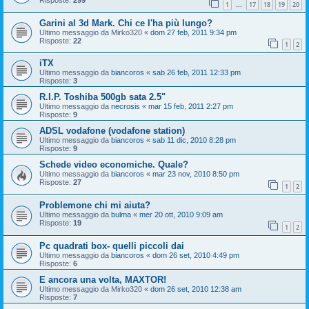
Risposte:
299
1
17
18
19
20
…
Garini al 3d Mark. Chi ce l'ha più lungo?
Ultimo messaggio da
Mirko320
«
dom 27 feb, 2011 9:34 pm
Risposte:
22
1
2
iTX
Ultimo messaggio da
biancoros
«
sab 26 feb, 2011 12:33 pm
Risposte:
3
R.I.P. Toshiba 500gb sata 2.5"
Ultimo messaggio da
necrosis
«
mar 15 feb, 2011 2:27 pm
Risposte:
9
ADSL vodafone (vodafone station)
Ultimo messaggio da
biancoros
«
sab 11 dic, 2010 8:28 pm
Risposte:
9
Schede video economiche. Quale?
Ultimo messaggio da
biancoros
«
mar 23 nov, 2010 8:50 pm
Risposte:
27
1
2
Problemone chi mi aiuta?
Ultimo messaggio da
bulma
«
mer 20 ott, 2010 9:09 am
Risposte:
19
1
2
Pc quadrati box- quelli piccoli dai
Ultimo messaggio da
biancoros
«
dom 26 set, 2010 4:49 pm
Risposte:
6
E ancora una volta, MAXTOR!
Ultimo messaggio da
Mirko320
«
dom 26 set, 2010 12:38 am
Risposte:
7