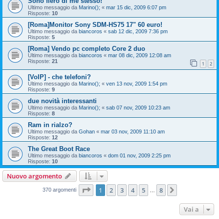
Sono fiero di me stesso!
Ultimo messaggio da
Marino();
«
mar 15 dic, 2009 6:07 pm
Risposte:
10
[Roma]Monitor Sony SDM-HS75 17" 60 euro!
Ultimo messaggio da
biancoros
«
sab 12 dic, 2009 7:36 pm
Risposte:
5
[Roma] Vendo pc completo Core 2 duo
Ultimo messaggio da
biancoros
«
mar 08 dic, 2009 12:08 am
Risposte:
21
1
2
[VoIP] - che telefoni?
Ultimo messaggio da
Marino();
«
ven 13 nov, 2009 1:54 pm
Risposte:
9
due novità interessanti
Ultimo messaggio da
Marino();
«
sab 07 nov, 2009 10:23 am
Risposte:
8
Ram in rialzo?
Ultimo messaggio da
Gohan
«
mar 03 nov, 2009 11:10 am
Risposte:
12
The Great Boot Race
Ultimo messaggio da
biancoros
«
dom 01 nov, 2009 2:25 pm
Risposte:
10
Nuovo argomento
Pagina
1
di
8
1
2
3
4
5
8
Prossimo
370 argomenti
…
Vai a