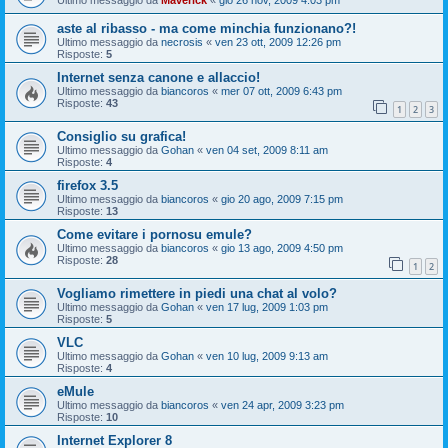
Ultimo messaggio da
Maverick
«
gio 26 nov, 2009 4:03 pm
aste al ribasso - ma come minchia funzionano?!
Ultimo messaggio da
necrosis
«
ven 23 ott, 2009 12:26 pm
Risposte:
5
Internet senza canone e allaccio!
Ultimo messaggio da
biancoros
«
mer 07 ott, 2009 6:43 pm
Risposte:
43
1
2
3
Consiglio su grafica!
Ultimo messaggio da
Gohan
«
ven 04 set, 2009 8:11 am
Risposte:
4
firefox 3.5
Ultimo messaggio da
biancoros
«
gio 20 ago, 2009 7:15 pm
Risposte:
13
Come evitare i pornosu emule?
Ultimo messaggio da
biancoros
«
gio 13 ago, 2009 4:50 pm
Risposte:
28
1
2
Vogliamo rimettere in piedi una chat al volo?
Ultimo messaggio da
Gohan
«
ven 17 lug, 2009 1:03 pm
Risposte:
5
VLC
Ultimo messaggio da
Gohan
«
ven 10 lug, 2009 9:13 am
Risposte:
4
eMule
Ultimo messaggio da
biancoros
«
ven 24 apr, 2009 3:23 pm
Risposte:
10
Internet Explorer 8