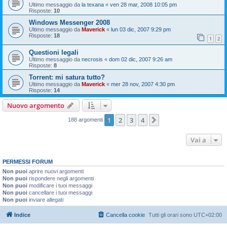
Ultimo messaggio da
la texana
«
ven 28 mar, 2008 10:05 pm
Risposte:
10
Windows Messenger 2008
Ultimo messaggio da
Maverick
«
lun 03 dic, 2007 9:29 pm
Risposte:
18
1
2
Questioni legali
Ultimo messaggio da
necrosis
«
dom 02 dic, 2007 9:26 am
Risposte:
8
Torrent: mi satura tutto?
Ultimo messaggio da
Maverick
«
mer 28 nov, 2007 4:30 pm
Risposte:
14
Nuovo argomento
1
2
3
4
Prossimo
188 argomenti
Vai a
PERMESSI FORUM
Non puoi
aprire nuovi argomenti
Non puoi
rispondere negli argomenti
Non puoi
modificare i tuoi messaggi
Non puoi
cancellare i tuoi messaggi
Non puoi
inviare allegati
Indice
Cancella cookie
Tutti gli orari sono
UTC+02:00