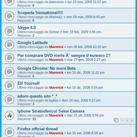
Ultimo messaggio da
biancoros
«
lun 23 mar, 2009 11:57 am
Risposte:
6
Scoperta Sensational!!!!
Ultimo messaggio da
Marino();
«
mer 04 mar, 2009 8:40 pm
Risposte:
8
Skype 4.0
Ultimo messaggio da
Gohan
«
mer 18 feb, 2009 4:46 pm
Risposte:
2
Google Latitude
Ultimo messaggio da
Maverick
«
ven 06 feb, 2009 10:32 am
Per comprare DVD nierle Ã¨ sempre il numero 1?
Ultimo messaggio da
Maverick
«
mar 27 gen, 2009 2:17 pm
Google Chrome: No more Beta
Ultimo messaggio da
Maverick
«
lun 15 dic, 2008 11:22 pm
Risposte:
6
Elf Yourself
Ultimo messaggio da
Maverick
«
lun 15 dic, 2008 5:04 pm
adoro questo sito *_*
Ultimo messaggio da
bulma
«
dom 16 nov, 2008 8:22 pm
Risposte:
3
Iphone Stratosferico! Sekai Camera
Ultimo messaggio da
Maverick
«
mer 01 ott, 2008 8:56 pm
Risposte:
35
1
2
3
Firefox official thread
Ultimo messaggio da
Maverick
«
lun 15 set, 2008 8:58 am
Risposte:
4