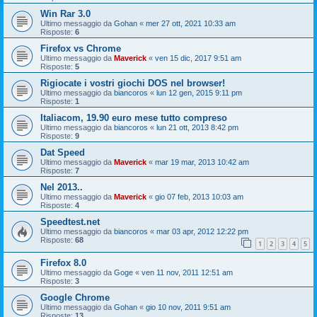
Win Rar 3.0
Ultimo messaggio da
Gohan
«
mer 27 ott, 2021 10:33 am
Risposte:
6
Firefox vs Chrome
Ultimo messaggio da
Maverick
«
ven 15 dic, 2017 9:51 am
Risposte:
5
Rigiocate i vostri giochi DOS nel browser!
Ultimo messaggio da
biancoros
«
lun 12 gen, 2015 9:11 pm
Risposte:
1
Italiacom, 19.90 euro mese tutto compreso
Ultimo messaggio da
biancoros
«
lun 21 ott, 2013 8:42 pm
Risposte:
9
Dat Speed
Ultimo messaggio da
Maverick
«
mar 19 mar, 2013 10:42 am
Risposte:
7
Nel 2013..
Ultimo messaggio da
Maverick
«
gio 07 feb, 2013 10:03 am
Risposte:
4
Speedtest.net
Ultimo messaggio da
biancoros
«
mar 03 apr, 2012 12:22 pm
Risposte:
68
1
2
3
4
5
Firefox 8.0
Ultimo messaggio da
Goge
«
ven 11 nov, 2011 12:51 am
Risposte:
3
Google Chrome
Ultimo messaggio da
Gohan
«
gio 10 nov, 2011 9:51 am
Risposte:
13