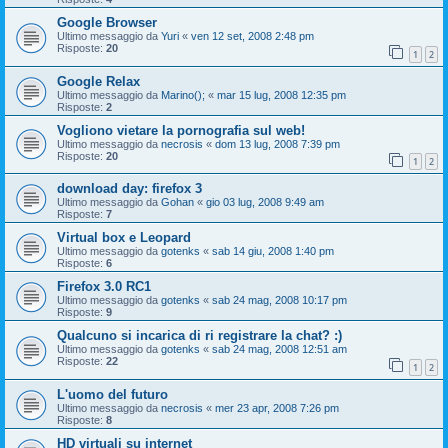
Google Browser
Ultimo messaggio da
Yuri
«
ven 12 set, 2008 2:48 pm
Risposte:
20
1
2
Google Relax
Ultimo messaggio da
Marino();
«
mar 15 lug, 2008 12:35 pm
Risposte:
2
Vogliono vietare la pornografia sul web!
Ultimo messaggio da
necrosis
«
dom 13 lug, 2008 7:39 pm
Risposte:
20
1
2
download day: firefox 3
Ultimo messaggio da
Gohan
«
gio 03 lug, 2008 9:49 am
Risposte:
7
Virtual box e Leopard
Ultimo messaggio da
gotenks
«
sab 14 giu, 2008 1:40 pm
Risposte:
6
Firefox 3.0 RC1
Ultimo messaggio da
gotenks
«
sab 24 mag, 2008 10:17 pm
Risposte:
9
Qualcuno si incarica di ri registrare la chat? :)
Ultimo messaggio da
gotenks
«
sab 24 mag, 2008 12:51 am
Risposte:
22
1
2
L'uomo del futuro
Ultimo messaggio da
necrosis
«
mer 23 apr, 2008 7:26 pm
Risposte:
8
HD virtuali su internet