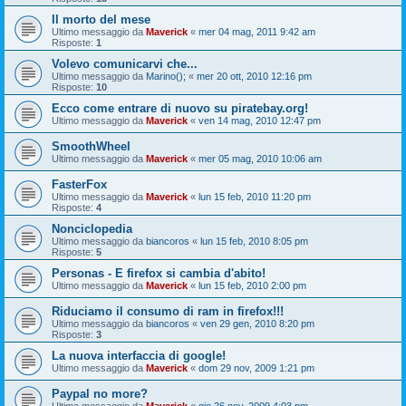
Il morto del mese
Ultimo messaggio da
Maverick
«
mer 04 mag, 2011 9:42 am
Risposte:
1
Volevo comunicarvi che...
Ultimo messaggio da
Marino();
«
mer 20 ott, 2010 12:16 pm
Risposte:
10
Ecco come entrare di nuovo su piratebay.org!
Ultimo messaggio da
Maverick
«
ven 14 mag, 2010 12:47 pm
SmoothWheel
Ultimo messaggio da
Maverick
«
mer 05 mag, 2010 10:06 am
FasterFox
Ultimo messaggio da
Maverick
«
lun 15 feb, 2010 11:20 pm
Risposte:
4
Nonciclopedia
Ultimo messaggio da
biancoros
«
lun 15 feb, 2010 8:05 pm
Risposte:
5
Personas - E firefox si cambia d'abito!
Ultimo messaggio da
Maverick
«
lun 15 feb, 2010 2:00 pm
Riduciamo il consumo di ram in firefox!!!
Ultimo messaggio da
biancoros
«
ven 29 gen, 2010 8:20 pm
Risposte:
3
La nuova interfaccia di google!
Ultimo messaggio da
Maverick
«
dom 29 nov, 2009 1:21 pm
Paypal no more?