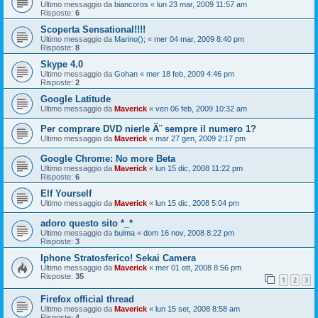
Ultimo messaggio da
biancoros
«
lun 23 mar, 2009 11:57 am
Risposte:
6
Scoperta Sensational!!!!
Ultimo messaggio da
Marino();
«
mer 04 mar, 2009 8:40 pm
Risposte:
8
Skype 4.0
Ultimo messaggio da
Gohan
«
mer 18 feb, 2009 4:46 pm
Risposte:
2
Google Latitude
Ultimo messaggio da
Maverick
«
ven 06 feb, 2009 10:32 am
Per comprare DVD nierle Ã¨ sempre il numero 1?
Ultimo messaggio da
Maverick
«
mar 27 gen, 2009 2:17 pm
Google Chrome: No more Beta
Ultimo messaggio da
Maverick
«
lun 15 dic, 2008 11:22 pm
Risposte:
6
Elf Yourself
Ultimo messaggio da
Maverick
«
lun 15 dic, 2008 5:04 pm
adoro questo sito *_*
Ultimo messaggio da
bulma
«
dom 16 nov, 2008 8:22 pm
Risposte:
3
Iphone Stratosferico! Sekai Camera
Ultimo messaggio da
Maverick
«
mer 01 ott, 2008 8:56 pm
Risposte:
35
1
2
3
Firefox official thread
Ultimo messaggio da
Maverick
«
lun 15 set, 2008 8:58 am
Risposte:
4