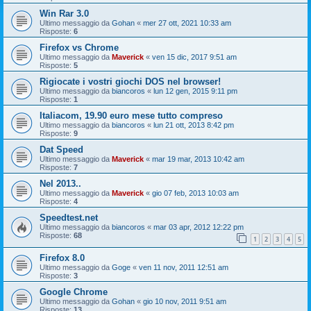
Win Rar 3.0
Ultimo messaggio da
Gohan
«
mer 27 ott, 2021 10:33 am
Risposte:
6
Firefox vs Chrome
Ultimo messaggio da
Maverick
«
ven 15 dic, 2017 9:51 am
Risposte:
5
Rigiocate i vostri giochi DOS nel browser!
Ultimo messaggio da
biancoros
«
lun 12 gen, 2015 9:11 pm
Risposte:
1
Italiacom, 19.90 euro mese tutto compreso
Ultimo messaggio da
biancoros
«
lun 21 ott, 2013 8:42 pm
Risposte:
9
Dat Speed
Ultimo messaggio da
Maverick
«
mar 19 mar, 2013 10:42 am
Risposte:
7
Nel 2013..
Ultimo messaggio da
Maverick
«
gio 07 feb, 2013 10:03 am
Risposte:
4
Speedtest.net
Ultimo messaggio da
biancoros
«
mar 03 apr, 2012 12:22 pm
Risposte:
68
1
2
3
4
5
Firefox 8.0
Ultimo messaggio da
Goge
«
ven 11 nov, 2011 12:51 am
Risposte:
3
Google Chrome
Ultimo messaggio da
Gohan
«
gio 10 nov, 2011 9:51 am
Risposte:
13