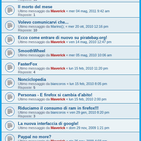
Il morto del mese
Ultimo messaggio da
Maverick
«
mer 04 mag, 2011 9:42 am
Risposte:
1
Volevo comunicarvi che...
Ultimo messaggio da
Marino();
«
mer 20 ott, 2010 12:16 pm
Risposte:
10
Ecco come entrare di nuovo su piratebay.org!
Ultimo messaggio da
Maverick
«
ven 14 mag, 2010 12:47 pm
SmoothWheel
Ultimo messaggio da
Maverick
«
mer 05 mag, 2010 10:06 am
FasterFox
Ultimo messaggio da
Maverick
«
lun 15 feb, 2010 11:20 pm
Risposte:
4
Nonciclopedia
Ultimo messaggio da
biancoros
«
lun 15 feb, 2010 8:05 pm
Risposte:
5
Personas - E firefox si cambia d'abito!
Ultimo messaggio da
Maverick
«
lun 15 feb, 2010 2:00 pm
Riduciamo il consumo di ram in firefox!!!
Ultimo messaggio da
biancoros
«
ven 29 gen, 2010 8:20 pm
Risposte:
3
La nuova interfaccia di google!
Ultimo messaggio da
Maverick
«
dom 29 nov, 2009 1:21 pm
Paypal no more?