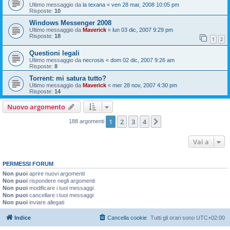
Ultimo messaggio da
la texana
«
ven 28 mar, 2008 10:05 pm
Risposte:
10
Windows Messenger 2008
Ultimo messaggio da
Maverick
«
lun 03 dic, 2007 9:29 pm
Risposte:
18
1
2
Questioni legali
Ultimo messaggio da
necrosis
«
dom 02 dic, 2007 9:26 am
Risposte:
8
Torrent: mi satura tutto?
Ultimo messaggio da
Maverick
«
mer 28 nov, 2007 4:30 pm
Risposte:
14
Nuovo argomento
1
2
3
4
Prossimo
188 argomenti
Vai a
PERMESSI FORUM
Non puoi
aprire nuovi argomenti
Non puoi
rispondere negli argomenti
Non puoi
modificare i tuoi messaggi
Non puoi
cancellare i tuoi messaggi
Non puoi
inviare allegati
Indice
Cancella cookie
Tutti gli orari sono
UTC+02:00