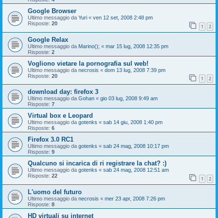
Google Browser
Ultimo messaggio da
Yuri
«
ven 12 set, 2008 2:48 pm
Risposte:
20
1
2
Google Relax
Ultimo messaggio da
Marino();
«
mar 15 lug, 2008 12:35 pm
Risposte:
2
Vogliono vietare la pornografia sul web!
Ultimo messaggio da
necrosis
«
dom 13 lug, 2008 7:39 pm
Risposte:
20
1
2
download day: firefox 3
Ultimo messaggio da
Gohan
«
gio 03 lug, 2008 9:49 am
Risposte:
7
Virtual box e Leopard
Ultimo messaggio da
gotenks
«
sab 14 giu, 2008 1:40 pm
Risposte:
6
Firefox 3.0 RC1
Ultimo messaggio da
gotenks
«
sab 24 mag, 2008 10:17 pm
Risposte:
9
Qualcuno si incarica di ri registrare la chat? :)
Ultimo messaggio da
gotenks
«
sab 24 mag, 2008 12:51 am
Risposte:
22
1
2
L'uomo del futuro
Ultimo messaggio da
necrosis
«
mer 23 apr, 2008 7:26 pm
Risposte:
8
HD virtuali su internet