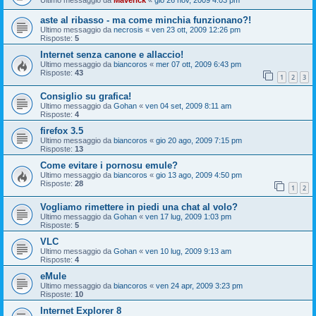
Ultimo messaggio da
Maverick
«
gio 26 nov, 2009 4:03 pm
aste al ribasso - ma come minchia funzionano?!
Ultimo messaggio da
necrosis
«
ven 23 ott, 2009 12:26 pm
Risposte:
5
Internet senza canone e allaccio!
Ultimo messaggio da
biancoros
«
mer 07 ott, 2009 6:43 pm
Risposte:
43
1
2
3
Consiglio su grafica!
Ultimo messaggio da
Gohan
«
ven 04 set, 2009 8:11 am
Risposte:
4
firefox 3.5
Ultimo messaggio da
biancoros
«
gio 20 ago, 2009 7:15 pm
Risposte:
13
Come evitare i pornosu emule?
Ultimo messaggio da
biancoros
«
gio 13 ago, 2009 4:50 pm
Risposte:
28
1
2
Vogliamo rimettere in piedi una chat al volo?
Ultimo messaggio da
Gohan
«
ven 17 lug, 2009 1:03 pm
Risposte:
5
VLC
Ultimo messaggio da
Gohan
«
ven 10 lug, 2009 9:13 am
Risposte:
4
eMule
Ultimo messaggio da
biancoros
«
ven 24 apr, 2009 3:23 pm
Risposte:
10
Internet Explorer 8