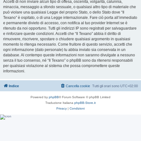
Accetti di non inviare alcun tipo di offesa, oscenità, volgarità, calunnia,
minaccia, messaggio a sfondo sessuale, o qualsiasi altro tipo di materiale che
può violare una qualsiasi Legge del proprio Stato, o dello Stato dove “Il
Texano” è ospitato, o di una Legge internazionale. Fare ciò porta all’immediato
e permanente divieto di accesso, con notifica al tuo provider Internet se è
ritenuto da noi opportuno. Tutti gli indirizzi IP sono registrati per salvaguardare
e rinforzare queste condizioni. Accetti che “Il Texano” abbia il diritto di
rimuovere, riscrivere, spostare o chiudere qualsiasi argomento in qualsiasi
momento lo ritenga necessario. Come fruitore di questo servizio, accetti che
ogni informazione (dato personale) tu abbia inviato sia conservata in un
database. Al contempo queste informazioni non saranno divulgate a nessuno
senza il tuo consenso, né “Il Texano” o phpBB sono da ritenersi responsabili
per qualsiasi violazione al sistema che possa compromettere queste
informazioni.
Indice
Cancella cookie
Tutti gli orari sono
UTC+02:00
Powered by
phpBB
® Forum Software © phpBB Limited
Traduzione Italiana
phpBB-Store.it
Privacy
|
Condizioni