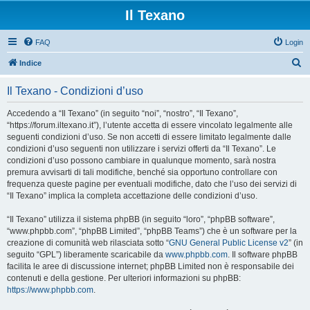
Il Texano
FAQ
Login
C
Indice
e
Il Texano - Condizioni d’uso
r
c
Accedendo a “Il Texano” (in seguito “noi”, “nostro”, “Il Texano”,
“https://forum.iltexano.it”), l’utente accetta di essere vincolato legalmente alle
a
seguenti condizioni d’uso. Se non accetti di essere limitato legalmente dalle
condizioni d’uso seguenti non utilizzare i servizi offerti da “Il Texano”. Le
condizioni d’uso possono cambiare in qualunque momento, sarà nostra
premura avvisarti di tali modifiche, benché sia opportuno controllare con
frequenza queste pagine per eventuali modifiche, dato che l’uso dei servizi di
“Il Texano” implica la completa accettazione delle condizioni d’uso.
“Il Texano” utilizza il sistema phpBB (in seguito “loro”, “phpBB software”,
“www.phpbb.com”, “phpBB Limited”, “phpBB Teams”) che è un software per la
creazione di comunità web rilasciata sotto “
GNU General Public License v2
” (in
seguito “GPL”) liberamente scaricabile da
www.phpbb.com
. Il software phpBB
facilita le aree di discussione internet; phpBB Limited non è responsabile dei
contenuti e della gestione. Per ulteriori informazioni su phpBB:
https://www.phpbb.com
.