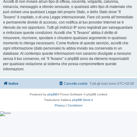
Accetti di non inviare alcun tipo di offesa, oscenità, volgarità, calunnia,
minaccia, messaggio a sfondo sessuale, o qualsiasi altro tipo di materiale che
può violare una qualsiasi Legge del proprio Stato, o dello Stato dove “Il
Texano” è ospitato, o di una Legge internazionale. Fare ciò porta all’immediato
e permanente divieto di accesso, con notifica al tuo provider Internet se è
ritenuto da noi opportuno. Tutti gli indirizzi IP sono registrati per salvaguardare
e rinforzare queste condizioni. Accetti che “Il Texano” abbia il diritto di
rimuovere, riscrivere, spostare o chiudere qualsiasi argomento in qualsiasi
momento lo ritenga necessario. Come fruitore di questo servizio, accetti che
ogni informazione (dato personale) tu abbia inviato sia conservata in un
database. Al contempo queste informazioni non saranno divulgate a nessuno
senza il tuo consenso, né “Il Texano” o phpBB sono da ritenersi responsabili
per qualsiasi violazione al sistema che possa compromettere queste
informazioni.
Indice
Cancella cookie
Tutti gli orari sono
UTC+02:00
Powered by
phpBB
® Forum Software © phpBB Limited
Traduzione Italiana
phpBB-Store.it
Privacy
|
Condizioni