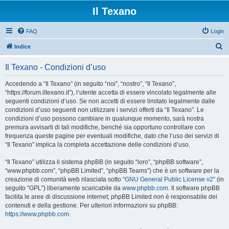
Il Texano
FAQ
Login
C
Indice
e
Il Texano - Condizioni d’uso
r
c
Accedendo a “Il Texano” (in seguito “noi”, “nostro”, “Il Texano”,
“https://forum.iltexano.it”), l’utente accetta di essere vincolato legalmente alle
a
seguenti condizioni d’uso. Se non accetti di essere limitato legalmente dalle
condizioni d’uso seguenti non utilizzare i servizi offerti da “Il Texano”. Le
condizioni d’uso possono cambiare in qualunque momento, sarà nostra
premura avvisarti di tali modifiche, benché sia opportuno controllare con
frequenza queste pagine per eventuali modifiche, dato che l’uso dei servizi di
“Il Texano” implica la completa accettazione delle condizioni d’uso.
“Il Texano” utilizza il sistema phpBB (in seguito “loro”, “phpBB software”,
“www.phpbb.com”, “phpBB Limited”, “phpBB Teams”) che è un software per la
creazione di comunità web rilasciata sotto “
GNU General Public License v2
” (in
seguito “GPL”) liberamente scaricabile da
www.phpbb.com
. Il software phpBB
facilita le aree di discussione internet; phpBB Limited non è responsabile dei
contenuti e della gestione. Per ulteriori informazioni su phpBB:
https://www.phpbb.com
.