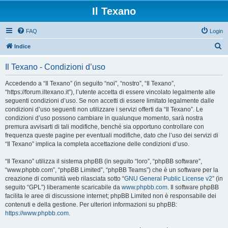
Il Texano
FAQ
Login
C
Indice
e
Il Texano - Condizioni d’uso
r
c
Accedendo a “Il Texano” (in seguito “noi”, “nostro”, “Il Texano”,
“https://forum.iltexano.it”), l’utente accetta di essere vincolato legalmente alle
a
seguenti condizioni d’uso. Se non accetti di essere limitato legalmente dalle
condizioni d’uso seguenti non utilizzare i servizi offerti da “Il Texano”. Le
condizioni d’uso possono cambiare in qualunque momento, sarà nostra
premura avvisarti di tali modifiche, benché sia opportuno controllare con
frequenza queste pagine per eventuali modifiche, dato che l’uso dei servizi di
“Il Texano” implica la completa accettazione delle condizioni d’uso.
“Il Texano” utilizza il sistema phpBB (in seguito “loro”, “phpBB software”,
“www.phpbb.com”, “phpBB Limited”, “phpBB Teams”) che è un software per la
creazione di comunità web rilasciata sotto “
GNU General Public License v2
” (in
seguito “GPL”) liberamente scaricabile da
www.phpbb.com
. Il software phpBB
facilita le aree di discussione internet; phpBB Limited non è responsabile dei
contenuti e della gestione. Per ulteriori informazioni su phpBB:
https://www.phpbb.com
.