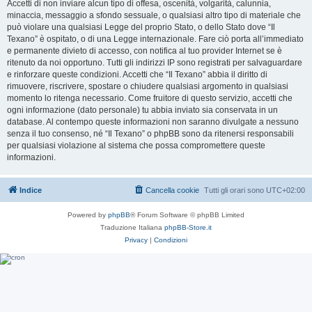
Accetti di non inviare alcun tipo di offesa, oscenità, volgarità, calunnia,
minaccia, messaggio a sfondo sessuale, o qualsiasi altro tipo di materiale che
può violare una qualsiasi Legge del proprio Stato, o dello Stato dove “Il
Texano” è ospitato, o di una Legge internazionale. Fare ciò porta all’immediato
e permanente divieto di accesso, con notifica al tuo provider Internet se è
ritenuto da noi opportuno. Tutti gli indirizzi IP sono registrati per salvaguardare
e rinforzare queste condizioni. Accetti che “Il Texano” abbia il diritto di
rimuovere, riscrivere, spostare o chiudere qualsiasi argomento in qualsiasi
momento lo ritenga necessario. Come fruitore di questo servizio, accetti che
ogni informazione (dato personale) tu abbia inviato sia conservata in un
database. Al contempo queste informazioni non saranno divulgate a nessuno
senza il tuo consenso, né “Il Texano” o phpBB sono da ritenersi responsabili
per qualsiasi violazione al sistema che possa compromettere queste
informazioni.
Indice
Cancella cookie
Tutti gli orari sono
UTC+02:00
Powered by
phpBB
® Forum Software © phpBB Limited
Traduzione Italiana
phpBB-Store.it
Privacy
|
Condizioni