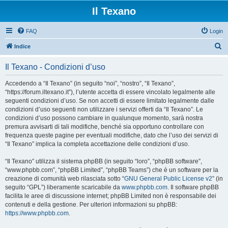
Il Texano
FAQ
Login
C
Indice
e
Il Texano - Condizioni d’uso
r
c
Accedendo a “Il Texano” (in seguito “noi”, “nostro”, “Il Texano”,
“https://forum.iltexano.it”), l’utente accetta di essere vincolato legalmente alle
a
seguenti condizioni d’uso. Se non accetti di essere limitato legalmente dalle
condizioni d’uso seguenti non utilizzare i servizi offerti da “Il Texano”. Le
condizioni d’uso possono cambiare in qualunque momento, sarà nostra
premura avvisarti di tali modifiche, benché sia opportuno controllare con
frequenza queste pagine per eventuali modifiche, dato che l’uso dei servizi di
“Il Texano” implica la completa accettazione delle condizioni d’uso.
“Il Texano” utilizza il sistema phpBB (in seguito “loro”, “phpBB software”,
“www.phpbb.com”, “phpBB Limited”, “phpBB Teams”) che è un software per la
creazione di comunità web rilasciata sotto “
GNU General Public License v2
” (in
seguito “GPL”) liberamente scaricabile da
www.phpbb.com
. Il software phpBB
facilita le aree di discussione internet; phpBB Limited non è responsabile dei
contenuti e della gestione. Per ulteriori informazioni su phpBB:
https://www.phpbb.com
.