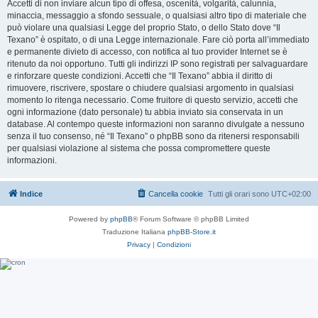
Accetti di non inviare alcun tipo di offesa, oscenità, volgarità, calunnia,
minaccia, messaggio a sfondo sessuale, o qualsiasi altro tipo di materiale che
può violare una qualsiasi Legge del proprio Stato, o dello Stato dove “Il
Texano” è ospitato, o di una Legge internazionale. Fare ciò porta all’immediato
e permanente divieto di accesso, con notifica al tuo provider Internet se è
ritenuto da noi opportuno. Tutti gli indirizzi IP sono registrati per salvaguardare
e rinforzare queste condizioni. Accetti che “Il Texano” abbia il diritto di
rimuovere, riscrivere, spostare o chiudere qualsiasi argomento in qualsiasi
momento lo ritenga necessario. Come fruitore di questo servizio, accetti che
ogni informazione (dato personale) tu abbia inviato sia conservata in un
database. Al contempo queste informazioni non saranno divulgate a nessuno
senza il tuo consenso, né “Il Texano” o phpBB sono da ritenersi responsabili
per qualsiasi violazione al sistema che possa compromettere queste
informazioni.
Indice
Cancella cookie
Tutti gli orari sono
UTC+02:00
Powered by
phpBB
® Forum Software © phpBB Limited
Traduzione Italiana
phpBB-Store.it
Privacy
|
Condizioni