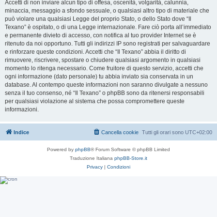
Accetti di non inviare alcun tipo di offesa, oscenità, volgarità, calunnia,
minaccia, messaggio a sfondo sessuale, o qualsiasi altro tipo di materiale che
può violare una qualsiasi Legge del proprio Stato, o dello Stato dove “Il
Texano” è ospitato, o di una Legge internazionale. Fare ciò porta all’immediato
e permanente divieto di accesso, con notifica al tuo provider Internet se è
ritenuto da noi opportuno. Tutti gli indirizzi IP sono registrati per salvaguardare
e rinforzare queste condizioni. Accetti che “Il Texano” abbia il diritto di
rimuovere, riscrivere, spostare o chiudere qualsiasi argomento in qualsiasi
momento lo ritenga necessario. Come fruitore di questo servizio, accetti che
ogni informazione (dato personale) tu abbia inviato sia conservata in un
database. Al contempo queste informazioni non saranno divulgate a nessuno
senza il tuo consenso, né “Il Texano” o phpBB sono da ritenersi responsabili
per qualsiasi violazione al sistema che possa compromettere queste
informazioni.
Indice
Cancella cookie
Tutti gli orari sono
UTC+02:00
Powered by
phpBB
® Forum Software © phpBB Limited
Traduzione Italiana
phpBB-Store.it
Privacy
|
Condizioni