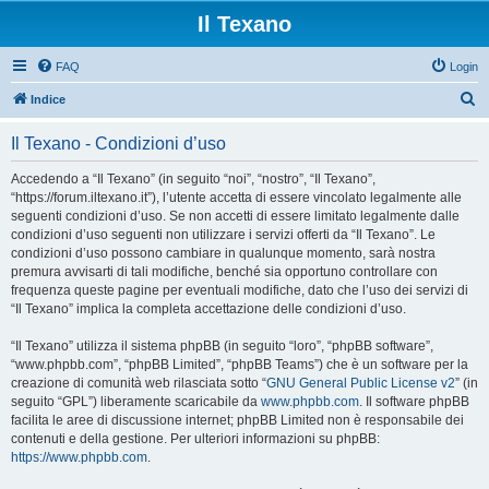
Il Texano
FAQ
Login
C
Indice
e
Il Texano - Condizioni d’uso
r
c
Accedendo a “Il Texano” (in seguito “noi”, “nostro”, “Il Texano”,
“https://forum.iltexano.it”), l’utente accetta di essere vincolato legalmente alle
a
seguenti condizioni d’uso. Se non accetti di essere limitato legalmente dalle
condizioni d’uso seguenti non utilizzare i servizi offerti da “Il Texano”. Le
condizioni d’uso possono cambiare in qualunque momento, sarà nostra
premura avvisarti di tali modifiche, benché sia opportuno controllare con
frequenza queste pagine per eventuali modifiche, dato che l’uso dei servizi di
“Il Texano” implica la completa accettazione delle condizioni d’uso.
“Il Texano” utilizza il sistema phpBB (in seguito “loro”, “phpBB software”,
“www.phpbb.com”, “phpBB Limited”, “phpBB Teams”) che è un software per la
creazione di comunità web rilasciata sotto “
GNU General Public License v2
” (in
seguito “GPL”) liberamente scaricabile da
www.phpbb.com
. Il software phpBB
facilita le aree di discussione internet; phpBB Limited non è responsabile dei
contenuti e della gestione. Per ulteriori informazioni su phpBB:
https://www.phpbb.com
.