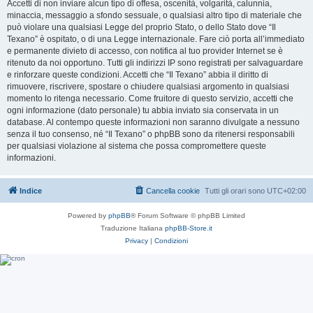
Accetti di non inviare alcun tipo di offesa, oscenità, volgarità, calunnia,
minaccia, messaggio a sfondo sessuale, o qualsiasi altro tipo di materiale che
può violare una qualsiasi Legge del proprio Stato, o dello Stato dove “Il
Texano” è ospitato, o di una Legge internazionale. Fare ciò porta all’immediato
e permanente divieto di accesso, con notifica al tuo provider Internet se è
ritenuto da noi opportuno. Tutti gli indirizzi IP sono registrati per salvaguardare
e rinforzare queste condizioni. Accetti che “Il Texano” abbia il diritto di
rimuovere, riscrivere, spostare o chiudere qualsiasi argomento in qualsiasi
momento lo ritenga necessario. Come fruitore di questo servizio, accetti che
ogni informazione (dato personale) tu abbia inviato sia conservata in un
database. Al contempo queste informazioni non saranno divulgate a nessuno
senza il tuo consenso, né “Il Texano” o phpBB sono da ritenersi responsabili
per qualsiasi violazione al sistema che possa compromettere queste
informazioni.
Indice
Cancella cookie
Tutti gli orari sono
UTC+02:00
Powered by
phpBB
® Forum Software © phpBB Limited
Traduzione Italiana
phpBB-Store.it
Privacy
|
Condizioni