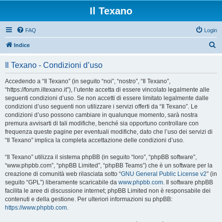
Il Texano
FAQ
Login
C
Indice
e
Il Texano - Condizioni d’uso
r
c
Accedendo a “Il Texano” (in seguito “noi”, “nostro”, “Il Texano”,
“https://forum.iltexano.it”), l’utente accetta di essere vincolato legalmente alle
a
seguenti condizioni d’uso. Se non accetti di essere limitato legalmente dalle
condizioni d’uso seguenti non utilizzare i servizi offerti da “Il Texano”. Le
condizioni d’uso possono cambiare in qualunque momento, sarà nostra
premura avvisarti di tali modifiche, benché sia opportuno controllare con
frequenza queste pagine per eventuali modifiche, dato che l’uso dei servizi di
“Il Texano” implica la completa accettazione delle condizioni d’uso.
“Il Texano” utilizza il sistema phpBB (in seguito “loro”, “phpBB software”,
“www.phpbb.com”, “phpBB Limited”, “phpBB Teams”) che è un software per la
creazione di comunità web rilasciata sotto “
GNU General Public License v2
” (in
seguito “GPL”) liberamente scaricabile da
www.phpbb.com
. Il software phpBB
facilita le aree di discussione internet; phpBB Limited non è responsabile dei
contenuti e della gestione. Per ulteriori informazioni su phpBB:
https://www.phpbb.com
.