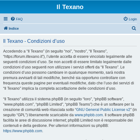
Il Texano
FAQ
Login
C
Indice
e
Il Texano - Condizioni d’uso
r
c
Accedendo a “Il Texano” (in seguito “noi”, “nostro”, “Il Texano”,
“https://forum.iltexano.it”), l’utente accetta di essere vincolato legalmente alle
a
seguenti condizioni d’uso. Se non accetti di essere limitato legalmente dalle
condizioni d’uso seguenti non utilizzare i servizi offerti da “Il Texano”. Le
condizioni d’uso possono cambiare in qualunque momento, sarà nostra
premura avvisarti di tali modifiche, benché sia opportuno controllare con
frequenza queste pagine per eventuali modifiche, dato che l’uso dei servizi di
“Il Texano” implica la completa accettazione delle condizioni d’uso.
“Il Texano” utilizza il sistema phpBB (in seguito “loro”, “phpBB software”,
“www.phpbb.com”, “phpBB Limited”, “phpBB Teams”) che è un software per la
creazione di comunità web rilasciata sotto “
GNU General Public License v2
” (in
seguito “GPL”) liberamente scaricabile da
www.phpbb.com
. Il software phpBB
facilita le aree di discussione internet; phpBB Limited non è responsabile dei
contenuti e della gestione. Per ulteriori informazioni su phpBB:
https://www.phpbb.com
.