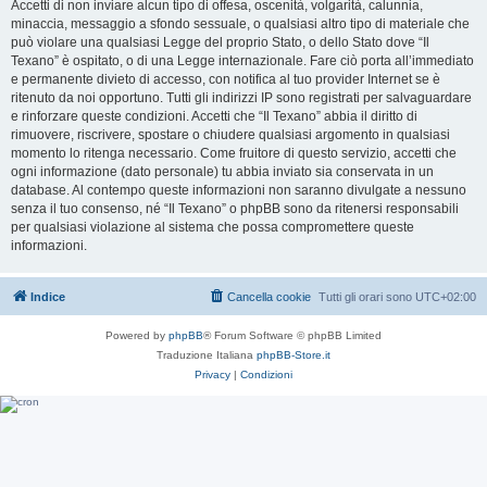
Accetti di non inviare alcun tipo di offesa, oscenità, volgarità, calunnia,
minaccia, messaggio a sfondo sessuale, o qualsiasi altro tipo di materiale che
può violare una qualsiasi Legge del proprio Stato, o dello Stato dove “Il
Texano” è ospitato, o di una Legge internazionale. Fare ciò porta all’immediato
e permanente divieto di accesso, con notifica al tuo provider Internet se è
ritenuto da noi opportuno. Tutti gli indirizzi IP sono registrati per salvaguardare
e rinforzare queste condizioni. Accetti che “Il Texano” abbia il diritto di
rimuovere, riscrivere, spostare o chiudere qualsiasi argomento in qualsiasi
momento lo ritenga necessario. Come fruitore di questo servizio, accetti che
ogni informazione (dato personale) tu abbia inviato sia conservata in un
database. Al contempo queste informazioni non saranno divulgate a nessuno
senza il tuo consenso, né “Il Texano” o phpBB sono da ritenersi responsabili
per qualsiasi violazione al sistema che possa compromettere queste
informazioni.
Indice
Cancella cookie
Tutti gli orari sono
UTC+02:00
Powered by
phpBB
® Forum Software © phpBB Limited
Traduzione Italiana
phpBB-Store.it
Privacy
|
Condizioni