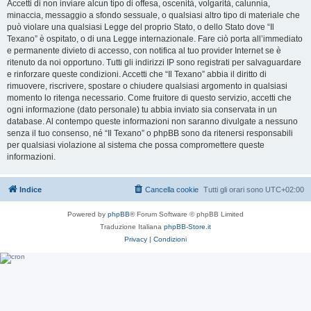
Accetti di non inviare alcun tipo di offesa, oscenità, volgarità, calunnia,
minaccia, messaggio a sfondo sessuale, o qualsiasi altro tipo di materiale che
può violare una qualsiasi Legge del proprio Stato, o dello Stato dove “Il
Texano” è ospitato, o di una Legge internazionale. Fare ciò porta all’immediato
e permanente divieto di accesso, con notifica al tuo provider Internet se è
ritenuto da noi opportuno. Tutti gli indirizzi IP sono registrati per salvaguardare
e rinforzare queste condizioni. Accetti che “Il Texano” abbia il diritto di
rimuovere, riscrivere, spostare o chiudere qualsiasi argomento in qualsiasi
momento lo ritenga necessario. Come fruitore di questo servizio, accetti che
ogni informazione (dato personale) tu abbia inviato sia conservata in un
database. Al contempo queste informazioni non saranno divulgate a nessuno
senza il tuo consenso, né “Il Texano” o phpBB sono da ritenersi responsabili
per qualsiasi violazione al sistema che possa compromettere queste
informazioni.
Indice
Cancella cookie
Tutti gli orari sono
UTC+02:00
Powered by
phpBB
® Forum Software © phpBB Limited
Traduzione Italiana
phpBB-Store.it
Privacy
|
Condizioni