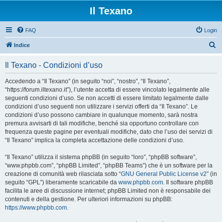
Il Texano
FAQ
Login
C
Indice
e
Il Texano - Condizioni d’uso
r
c
Accedendo a “Il Texano” (in seguito “noi”, “nostro”, “Il Texano”,
“https://forum.iltexano.it”), l’utente accetta di essere vincolato legalmente alle
a
seguenti condizioni d’uso. Se non accetti di essere limitato legalmente dalle
condizioni d’uso seguenti non utilizzare i servizi offerti da “Il Texano”. Le
condizioni d’uso possono cambiare in qualunque momento, sarà nostra
premura avvisarti di tali modifiche, benché sia opportuno controllare con
frequenza queste pagine per eventuali modifiche, dato che l’uso dei servizi di
“Il Texano” implica la completa accettazione delle condizioni d’uso.
“Il Texano” utilizza il sistema phpBB (in seguito “loro”, “phpBB software”,
“www.phpbb.com”, “phpBB Limited”, “phpBB Teams”) che è un software per la
creazione di comunità web rilasciata sotto “
GNU General Public License v2
” (in
seguito “GPL”) liberamente scaricabile da
www.phpbb.com
. Il software phpBB
facilita le aree di discussione internet; phpBB Limited non è responsabile dei
contenuti e della gestione. Per ulteriori informazioni su phpBB:
https://www.phpbb.com
.