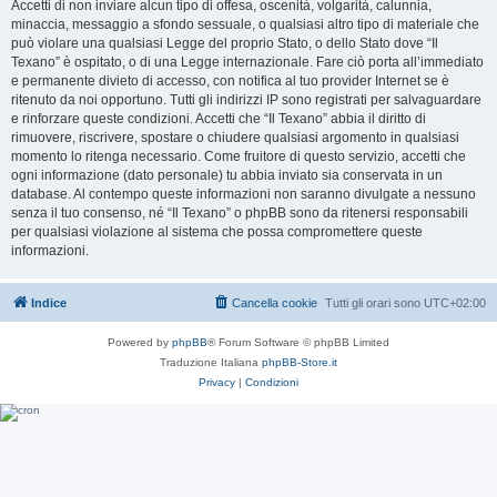
Accetti di non inviare alcun tipo di offesa, oscenità, volgarità, calunnia,
minaccia, messaggio a sfondo sessuale, o qualsiasi altro tipo di materiale che
può violare una qualsiasi Legge del proprio Stato, o dello Stato dove “Il
Texano” è ospitato, o di una Legge internazionale. Fare ciò porta all’immediato
e permanente divieto di accesso, con notifica al tuo provider Internet se è
ritenuto da noi opportuno. Tutti gli indirizzi IP sono registrati per salvaguardare
e rinforzare queste condizioni. Accetti che “Il Texano” abbia il diritto di
rimuovere, riscrivere, spostare o chiudere qualsiasi argomento in qualsiasi
momento lo ritenga necessario. Come fruitore di questo servizio, accetti che
ogni informazione (dato personale) tu abbia inviato sia conservata in un
database. Al contempo queste informazioni non saranno divulgate a nessuno
senza il tuo consenso, né “Il Texano” o phpBB sono da ritenersi responsabili
per qualsiasi violazione al sistema che possa compromettere queste
informazioni.
Indice
Cancella cookie
Tutti gli orari sono
UTC+02:00
Powered by
phpBB
® Forum Software © phpBB Limited
Traduzione Italiana
phpBB-Store.it
Privacy
|
Condizioni