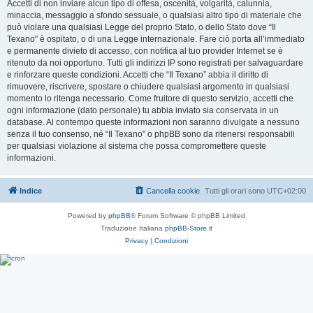
Accetti di non inviare alcun tipo di offesa, oscenità, volgarità, calunnia,
minaccia, messaggio a sfondo sessuale, o qualsiasi altro tipo di materiale che
può violare una qualsiasi Legge del proprio Stato, o dello Stato dove “Il
Texano” è ospitato, o di una Legge internazionale. Fare ciò porta all’immediato
e permanente divieto di accesso, con notifica al tuo provider Internet se è
ritenuto da noi opportuno. Tutti gli indirizzi IP sono registrati per salvaguardare
e rinforzare queste condizioni. Accetti che “Il Texano” abbia il diritto di
rimuovere, riscrivere, spostare o chiudere qualsiasi argomento in qualsiasi
momento lo ritenga necessario. Come fruitore di questo servizio, accetti che
ogni informazione (dato personale) tu abbia inviato sia conservata in un
database. Al contempo queste informazioni non saranno divulgate a nessuno
senza il tuo consenso, né “Il Texano” o phpBB sono da ritenersi responsabili
per qualsiasi violazione al sistema che possa compromettere queste
informazioni.
Indice
Cancella cookie
Tutti gli orari sono
UTC+02:00
Powered by
phpBB
® Forum Software © phpBB Limited
Traduzione Italiana
phpBB-Store.it
Privacy
|
Condizioni