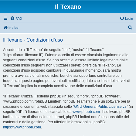
Il Texano
FAQ
Login
C
Indice
e
Il Texano - Condizioni d’uso
r
c
Accedendo a “Il Texano” (in seguito “noi”, “nostro”, “Il Texano”,
“https://forum.iltexano.it”), l’utente accetta di essere vincolato legalmente alle
a
seguenti condizioni d’uso. Se non accetti di essere limitato legalmente dalle
condizioni d’uso seguenti non utilizzare i servizi offerti da “Il Texano”. Le
condizioni d’uso possono cambiare in qualunque momento, sarà nostra
premura avvisarti di tali modifiche, benché sia opportuno controllare con
frequenza queste pagine per eventuali modifiche, dato che l’uso dei servizi di
“Il Texano” implica la completa accettazione delle condizioni d’uso.
“Il Texano” utilizza il sistema phpBB (in seguito “loro”, “phpBB software”,
“www.phpbb.com”, “phpBB Limited”, “phpBB Teams”) che è un software per la
creazione di comunità web rilasciata sotto “
GNU General Public License v2
” (in
seguito “GPL”) liberamente scaricabile da
www.phpbb.com
. Il software phpBB
facilita le aree di discussione internet; phpBB Limited non è responsabile dei
contenuti e della gestione. Per ulteriori informazioni su phpBB:
https://www.phpbb.com
.