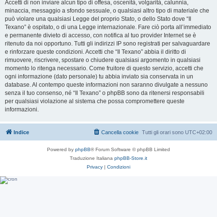
Accetti di non inviare alcun tipo di offesa, oscenità, volgarità, calunnia,
minaccia, messaggio a sfondo sessuale, o qualsiasi altro tipo di materiale che
può violare una qualsiasi Legge del proprio Stato, o dello Stato dove “Il
Texano” è ospitato, o di una Legge internazionale. Fare ciò porta all’immediato
e permanente divieto di accesso, con notifica al tuo provider Internet se è
ritenuto da noi opportuno. Tutti gli indirizzi IP sono registrati per salvaguardare
e rinforzare queste condizioni. Accetti che “Il Texano” abbia il diritto di
rimuovere, riscrivere, spostare o chiudere qualsiasi argomento in qualsiasi
momento lo ritenga necessario. Come fruitore di questo servizio, accetti che
ogni informazione (dato personale) tu abbia inviato sia conservata in un
database. Al contempo queste informazioni non saranno divulgate a nessuno
senza il tuo consenso, né “Il Texano” o phpBB sono da ritenersi responsabili
per qualsiasi violazione al sistema che possa compromettere queste
informazioni.
Indice
Cancella cookie
Tutti gli orari sono
UTC+02:00
Powered by
phpBB
® Forum Software © phpBB Limited
Traduzione Italiana
phpBB-Store.it
Privacy
|
Condizioni