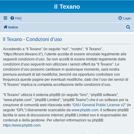
Il Texano
FAQ
Login
C
Indice
e
Il Texano - Condizioni d’uso
r
c
Accedendo a “Il Texano” (in seguito “noi”, “nostro”, “Il Texano”,
“https://forum.iltexano.it”), l’utente accetta di essere vincolato legalmente alle
a
seguenti condizioni d’uso. Se non accetti di essere limitato legalmente dalle
condizioni d’uso seguenti non utilizzare i servizi offerti da “Il Texano”. Le
condizioni d’uso possono cambiare in qualunque momento, sarà nostra
premura avvisarti di tali modifiche, benché sia opportuno controllare con
frequenza queste pagine per eventuali modifiche, dato che l’uso dei servizi di
“Il Texano” implica la completa accettazione delle condizioni d’uso.
“Il Texano” utilizza il sistema phpBB (in seguito “loro”, “phpBB software”,
“www.phpbb.com”, “phpBB Limited”, “phpBB Teams”) che è un software per la
creazione di comunità web rilasciata sotto “
GNU General Public License v2
” (in
seguito “GPL”) liberamente scaricabile da
www.phpbb.com
. Il software phpBB
facilita le aree di discussione internet; phpBB Limited non è responsabile dei
contenuti e della gestione. Per ulteriori informazioni su phpBB:
https://www.phpbb.com
.