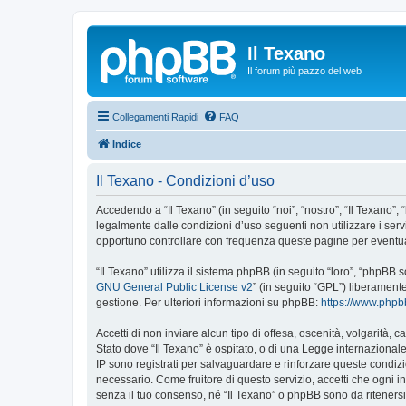
Il Texano
Il forum più pazzo del web
Collegamenti Rapidi
FAQ
Indice
Il Texano - Condizioni d’uso
Accedendo a “Il Texano” (in seguito “noi”, “nostro”, “Il Texano”, 
legalmente dalle condizioni d’uso seguenti non utilizzare i ser
opportuno controllare con frequenza queste pagine per eventuali
“Il Texano” utilizza il sistema phpBB (in seguito “loro”, “phpB
GNU General Public License v2
” (in seguito “GPL”) liberament
gestione. Per ulteriori informazioni su phpBB:
https://www.php
Accetti di non inviare alcun tipo di offesa, oscenità, volgarità,
Stato dove “Il Texano” è ospitato, o di una Legge internazionale.
IP sono registrati per salvaguardare e rinforzare queste condizio
necessario. Come fruitore di questo servizio, accetti che ogni
senza il tuo consenso, né “Il Texano” o phpBB sono da riteners