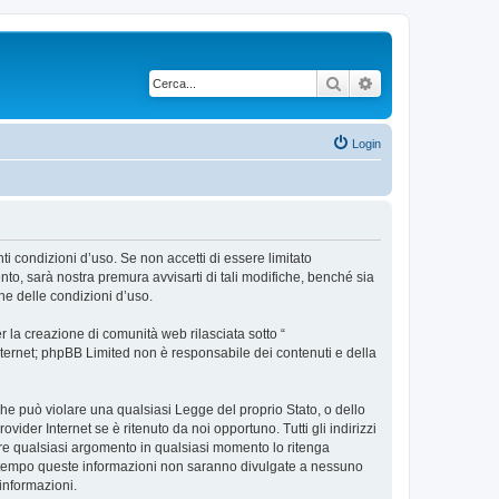
Cerca
Ricerca avanzata
Login
nti condizioni d’uso. Se non accetti di essere limitato
to, sarà nostra premura avvisarti di tali modifiche, benché sia
ne delle condizioni d’uso.
 la creazione di comunità web rilasciata sotto “
 internet; phpBB Limited non è responsabile dei contenuti e della
 che può violare una qualsiasi Legge del proprio Stato, o dello
vider Internet se è ritenuto da noi opportuno. Tutti gli indirizzi
udere qualsiasi argomento in qualsiasi momento lo ritenga
contempo queste informazioni non saranno divulgate a nessuno
informazioni.