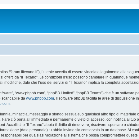
“https://forum.iltexano.it”), l’utente accetta di essere vincolato legalmente alle segue
vizi offerti da “Il Texano”. Le condizioni d’uso possono cambiare in qualunque momen
 modifiche, dato che l’uso dei servizi di “Il Texano” implica la completa accettazio
B software”, “www.phpbb.com”, “phpBB Limited”, “phpBB Teams”) che è un software per
e scaricabile da
www.phpbb.com
. Il software phpBB facilita le aree di discussione
bb.com
.
 calunnia, minaccia, messaggio a sfondo sessuale, o qualsiasi altro tipo di materiale
 Fare ciò porta all’immediato e permanente divieto di accesso, con notifica al tuo pro
ni. Accetti che “Il Texano” abbia il diritto di rimuovere, riscrivere, spostare o chi
 informazione (dato personale) tu abbia inviato sia conservata in un database. Al 
i responsabili per qualsiasi violazione al sistema che possa compromettere queste 