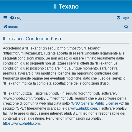
Il Texano
FAQ
Login
C
Indice
e
Il Texano - Condizioni d’uso
r
c
Accedendo a “Il Texano” (in seguito “noi”, “nostro”, “Il Texano”,
“https://forum.iltexano.it”), l’utente accetta di essere vincolato legalmente alle
a
seguenti condizioni d’uso. Se non accetti di essere limitato legalmente dalle
condizioni d’uso seguenti non utilizzare i servizi offerti da “Il Texano”. Le
condizioni d’uso possono cambiare in qualunque momento, sarà nostra
premura avvisarti di tali modifiche, benché sia opportuno controllare con
frequenza queste pagine per eventuali modifiche, dato che l’uso dei servizi di
“Il Texano” implica la completa accettazione delle condizioni d’uso.
“Il Texano” utilizza il sistema phpBB (in seguito “loro”, “phpBB software”,
“www.phpbb.com”, “phpBB Limited”, “phpBB Teams”) che è un software per la
creazione di comunità web rilasciata sotto “
GNU General Public License v2
” (in
seguito “GPL”) liberamente scaricabile da
www.phpbb.com
. Il software phpBB
facilita le aree di discussione internet; phpBB Limited non è responsabile dei
contenuti e della gestione. Per ulteriori informazioni su phpBB:
https://www.phpbb.com
.