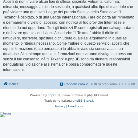
Accetti di non inviare alcun tipo di offesa, oscenità, volgarità, calunnia,
minaccia, messaggio a sfondo sessuale, o qualsiasi altro tipo di materiale che
può violare una qualsiasi Legge del proprio Stato, o dello Stato dove “Il
Texano” è ospitato, o di una Legge internazionale. Fare ciò porta all’immediato
e permanente divieto di accesso, con notifica al tuo provider Internet se è
ritenuto da noi opportuno. Tutti gli indirizzi IP sono registrati per salvaguardare
e rinforzare queste condizioni. Accetti che “Il Texano” abbia il diritto di
rimuovere, riscrivere, spostare o chiudere qualsiasi argomento in qualsiasi
momento lo ritenga necessario. Come fruitore di questo servizio, accetti che
ogni informazione (dato personale) tu abbia inviato sia conservata in un
database. Al contempo queste informazioni non saranno divulgate a nessuno
senza il tuo consenso, né “Il Texano” o phpBB sono da ritenersi responsabili
per qualsiasi violazione al sistema che possa compromettere queste
informazioni.
Indice
Cancella cookie
Tutti gli orari sono
UTC+02:00
Powered by
phpBB
® Forum Software © phpBB Limited
Traduzione Italiana
phpBB-Store.it
Privacy
|
Condizioni