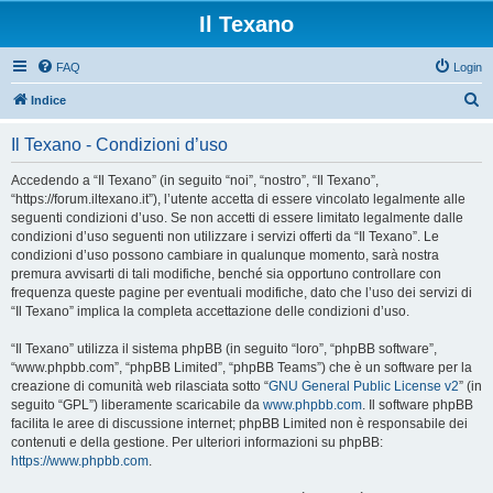
Il Texano
FAQ
Login
C
Indice
e
Il Texano - Condizioni d’uso
r
c
Accedendo a “Il Texano” (in seguito “noi”, “nostro”, “Il Texano”,
“https://forum.iltexano.it”), l’utente accetta di essere vincolato legalmente alle
a
seguenti condizioni d’uso. Se non accetti di essere limitato legalmente dalle
condizioni d’uso seguenti non utilizzare i servizi offerti da “Il Texano”. Le
condizioni d’uso possono cambiare in qualunque momento, sarà nostra
premura avvisarti di tali modifiche, benché sia opportuno controllare con
frequenza queste pagine per eventuali modifiche, dato che l’uso dei servizi di
“Il Texano” implica la completa accettazione delle condizioni d’uso.
“Il Texano” utilizza il sistema phpBB (in seguito “loro”, “phpBB software”,
“www.phpbb.com”, “phpBB Limited”, “phpBB Teams”) che è un software per la
creazione di comunità web rilasciata sotto “
GNU General Public License v2
” (in
seguito “GPL”) liberamente scaricabile da
www.phpbb.com
. Il software phpBB
facilita le aree di discussione internet; phpBB Limited non è responsabile dei
contenuti e della gestione. Per ulteriori informazioni su phpBB:
https://www.phpbb.com
.