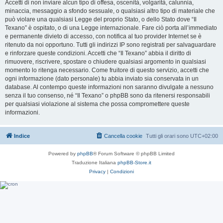
Accetti di non inviare alcun tipo di offesa, oscenità, volgarità, calunnia,
minaccia, messaggio a sfondo sessuale, o qualsiasi altro tipo di materiale che
può violare una qualsiasi Legge del proprio Stato, o dello Stato dove “Il
Texano” è ospitato, o di una Legge internazionale. Fare ciò porta all’immediato
e permanente divieto di accesso, con notifica al tuo provider Internet se è
ritenuto da noi opportuno. Tutti gli indirizzi IP sono registrati per salvaguardare
e rinforzare queste condizioni. Accetti che “Il Texano” abbia il diritto di
rimuovere, riscrivere, spostare o chiudere qualsiasi argomento in qualsiasi
momento lo ritenga necessario. Come fruitore di questo servizio, accetti che
ogni informazione (dato personale) tu abbia inviato sia conservata in un
database. Al contempo queste informazioni non saranno divulgate a nessuno
senza il tuo consenso, né “Il Texano” o phpBB sono da ritenersi responsabili
per qualsiasi violazione al sistema che possa compromettere queste
informazioni.
Indice
Cancella cookie
Tutti gli orari sono
UTC+02:00
Powered by
phpBB
® Forum Software © phpBB Limited
Traduzione Italiana
phpBB-Store.it
Privacy
|
Condizioni