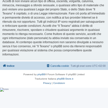
Accetti di non inviare alcun tipo di offesa, oscenità, volgarità, calunnia,
minaccia, messaggio a sfondo sessuale, o qualsiasi altro tipo di materiale che
può violare una qualsiasi Legge del proprio Stato, o dello Stato dove “Il
Texano” è ospitato, o di una Legge internazionale. Fare ciò porta all’immediato
e permanente divieto di accesso, con notifica al tuo provider Internet se è
ritenuto da noi opportuno. Tutti gli indirizzi IP sono registrati per salvaguardare
e rinforzare queste condizioni. Accetti che “Il Texano” abbia il diritto di
rimuovere, riscrivere, spostare o chiudere qualsiasi argomento in qualsiasi
momento lo ritenga necessario. Come fruitore di questo servizio, accetti che
ogni informazione (dato personale) tu abbia inviato sia conservata in un
database. Al contempo queste informazioni non saranno divulgate a nessuno
senza il tuo consenso, né “Il Texano” o phpBB sono da ritenersi responsabili
per qualsiasi violazione al sistema che possa compromettere queste
informazioni.
Indice
Cancella cookie
Tutti gli orari sono
UTC+02:00
Powered by
phpBB
® Forum Software © phpBB Limited
Traduzione Italiana
phpBB-Store.it
Privacy
|
Condizioni