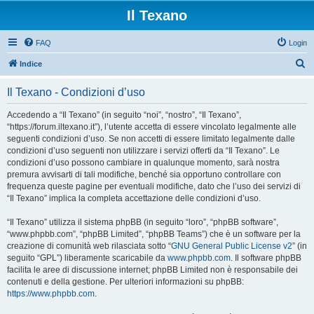
Il Texano
FAQ
Login
C
Indice
e
Il Texano - Condizioni d’uso
r
c
Accedendo a “Il Texano” (in seguito “noi”, “nostro”, “Il Texano”,
“https://forum.iltexano.it”), l’utente accetta di essere vincolato legalmente alle
a
seguenti condizioni d’uso. Se non accetti di essere limitato legalmente dalle
condizioni d’uso seguenti non utilizzare i servizi offerti da “Il Texano”. Le
condizioni d’uso possono cambiare in qualunque momento, sarà nostra
premura avvisarti di tali modifiche, benché sia opportuno controllare con
frequenza queste pagine per eventuali modifiche, dato che l’uso dei servizi di
“Il Texano” implica la completa accettazione delle condizioni d’uso.
“Il Texano” utilizza il sistema phpBB (in seguito “loro”, “phpBB software”,
“www.phpbb.com”, “phpBB Limited”, “phpBB Teams”) che è un software per la
creazione di comunità web rilasciata sotto “
GNU General Public License v2
” (in
seguito “GPL”) liberamente scaricabile da
www.phpbb.com
. Il software phpBB
facilita le aree di discussione internet; phpBB Limited non è responsabile dei
contenuti e della gestione. Per ulteriori informazioni su phpBB:
https://www.phpbb.com
.