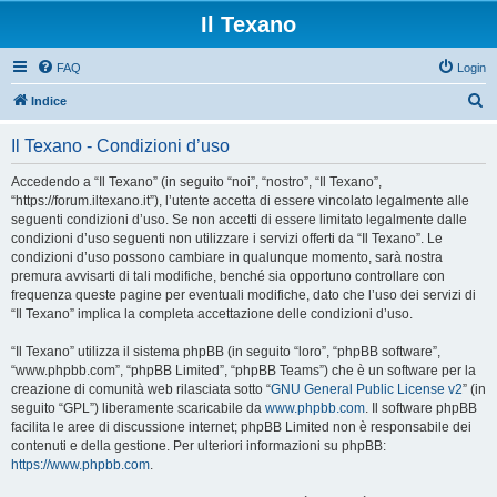
Il Texano
FAQ
Login
C
Indice
e
Il Texano - Condizioni d’uso
r
c
Accedendo a “Il Texano” (in seguito “noi”, “nostro”, “Il Texano”,
“https://forum.iltexano.it”), l’utente accetta di essere vincolato legalmente alle
a
seguenti condizioni d’uso. Se non accetti di essere limitato legalmente dalle
condizioni d’uso seguenti non utilizzare i servizi offerti da “Il Texano”. Le
condizioni d’uso possono cambiare in qualunque momento, sarà nostra
premura avvisarti di tali modifiche, benché sia opportuno controllare con
frequenza queste pagine per eventuali modifiche, dato che l’uso dei servizi di
“Il Texano” implica la completa accettazione delle condizioni d’uso.
“Il Texano” utilizza il sistema phpBB (in seguito “loro”, “phpBB software”,
“www.phpbb.com”, “phpBB Limited”, “phpBB Teams”) che è un software per la
creazione di comunità web rilasciata sotto “
GNU General Public License v2
” (in
seguito “GPL”) liberamente scaricabile da
www.phpbb.com
. Il software phpBB
facilita le aree di discussione internet; phpBB Limited non è responsabile dei
contenuti e della gestione. Per ulteriori informazioni su phpBB:
https://www.phpbb.com
.