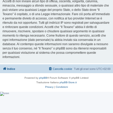
Accetti di non inviare alcun tipo di offesa, oscenità, volgarità, calunnia,
minaccia, messaggio a sfondo sessuale, o qualsiasi altro tipo di materiale che
può violare una qualsiasi Legge del proprio Stato, o dello Stato dove “Il
Texano” è ospitato, o di una Legge internazionale. Fare ciò porta all’immediato
e permanente divieto di accesso, con notifica al tuo provider Internet se è
ritenuto da noi opportuno. Tutti gli indirizzi IP sono registrati per salvaguardare
e rinforzare queste condizioni. Accetti che “Il Texano” abbia il diritto di
rimuovere, riscrivere, spostare o chiudere qualsiasi argomento in qualsiasi
momento lo ritenga necessario. Come fruitore di questo servizio, accetti che
ogni informazione (dato personale) tu abbia inviato sia conservata in un
database. Al contempo queste informazioni non saranno divulgate a nessuno
senza il tuo consenso, né “Il Texano” o phpBB sono da ritenersi responsabili
per qualsiasi violazione al sistema che possa compromettere queste
informazioni.
Indice
Cancella cookie
Tutti gli orari sono
UTC+02:00
Powered by
phpBB
® Forum Software © phpBB Limited
Traduzione Italiana
phpBB-Store.it
Privacy
|
Condizioni