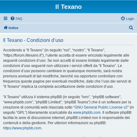
Il Texano
FAQ
Login
C
Indice
e
Il Texano - Condizioni d’uso
r
c
Accedendo a “Il Texano” (in seguito “noi”, “nostro”, “Il Texano”,
“https://forum.iltexano.it”), l’utente accetta di essere vincolato legalmente alle
a
seguenti condizioni d’uso. Se non accetti di essere limitato legalmente dalle
condizioni d’uso seguenti non utilizzare i servizi offerti da “Il Texano”. Le
condizioni d’uso possono cambiare in qualunque momento, sarà nostra
premura avvisarti di tali modifiche, benché sia opportuno controllare con
frequenza queste pagine per eventuali modifiche, dato che l’uso dei servizi di
“Il Texano” implica la completa accettazione delle condizioni d’uso.
“Il Texano” utilizza il sistema phpBB (in seguito “loro”, “phpBB software”,
“www.phpbb.com”, “phpBB Limited”, “phpBB Teams”) che è un software per la
creazione di comunità web rilasciata sotto “
GNU General Public License v2
” (in
seguito “GPL”) liberamente scaricabile da
www.phpbb.com
. Il software phpBB
facilita le aree di discussione internet; phpBB Limited non è responsabile dei
contenuti e della gestione. Per ulteriori informazioni su phpBB:
https://www.phpbb.com
.