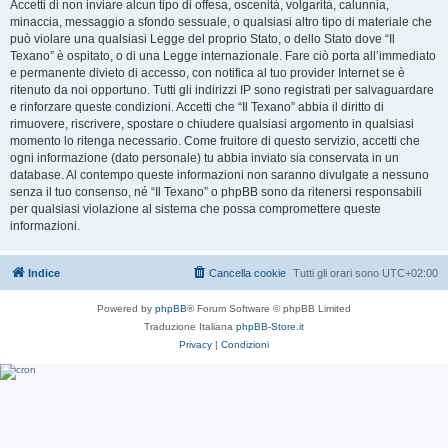
Accetti di non inviare alcun tipo di offesa, oscenità, volgarità, calunnia,
minaccia, messaggio a sfondo sessuale, o qualsiasi altro tipo di materiale che
può violare una qualsiasi Legge del proprio Stato, o dello Stato dove “Il
Texano” è ospitato, o di una Legge internazionale. Fare ciò porta all’immediato
e permanente divieto di accesso, con notifica al tuo provider Internet se è
ritenuto da noi opportuno. Tutti gli indirizzi IP sono registrati per salvaguardare
e rinforzare queste condizioni. Accetti che “Il Texano” abbia il diritto di
rimuovere, riscrivere, spostare o chiudere qualsiasi argomento in qualsiasi
momento lo ritenga necessario. Come fruitore di questo servizio, accetti che
ogni informazione (dato personale) tu abbia inviato sia conservata in un
database. Al contempo queste informazioni non saranno divulgate a nessuno
senza il tuo consenso, né “Il Texano” o phpBB sono da ritenersi responsabili
per qualsiasi violazione al sistema che possa compromettere queste
informazioni.
Indice
Cancella cookie
Tutti gli orari sono
UTC+02:00
Powered by
phpBB
® Forum Software © phpBB Limited
Traduzione Italiana
phpBB-Store.it
Privacy
|
Condizioni