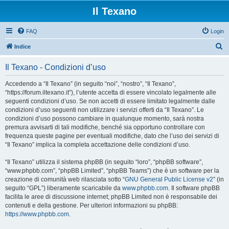
Il Texano
FAQ
Login
C
Indice
e
Il Texano - Condizioni d’uso
r
c
Accedendo a “Il Texano” (in seguito “noi”, “nostro”, “Il Texano”,
“https://forum.iltexano.it”), l’utente accetta di essere vincolato legalmente alle
a
seguenti condizioni d’uso. Se non accetti di essere limitato legalmente dalle
condizioni d’uso seguenti non utilizzare i servizi offerti da “Il Texano”. Le
condizioni d’uso possono cambiare in qualunque momento, sarà nostra
premura avvisarti di tali modifiche, benché sia opportuno controllare con
frequenza queste pagine per eventuali modifiche, dato che l’uso dei servizi di
“Il Texano” implica la completa accettazione delle condizioni d’uso.
“Il Texano” utilizza il sistema phpBB (in seguito “loro”, “phpBB software”,
“www.phpbb.com”, “phpBB Limited”, “phpBB Teams”) che è un software per la
creazione di comunità web rilasciata sotto “
GNU General Public License v2
” (in
seguito “GPL”) liberamente scaricabile da
www.phpbb.com
. Il software phpBB
facilita le aree di discussione internet; phpBB Limited non è responsabile dei
contenuti e della gestione. Per ulteriori informazioni su phpBB:
https://www.phpbb.com
.