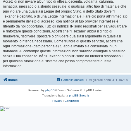
Accetti di non inviare alcun tipo di offesa, oscenità, volgarità, calunnia,
minaccia, messaggio a sfondo sessuale, o qualsiasi altro tipo di materiale che
può violare una qualsiasi Legge del proprio Stato, o dello Stato dove “Il
Texano” è ospitato, o di una Legge internazionale. Fare ciò porta all’immediato
e permanente divieto di accesso, con notifica al tuo provider Internet se è
ritenuto da noi opportuno. Tutti gli indirizzi IP sono registrati per salvaguardare
e rinforzare queste condizioni. Accetti che “Il Texano” abbia il diritto di
rimuovere, riscrivere, spostare o chiudere qualsiasi argomento in qualsiasi
momento lo ritenga necessario. Come fruitore di questo servizio, accetti che
ogni informazione (dato personale) tu abbia inviato sia conservata in un
database. Al contempo queste informazioni non saranno divulgate a nessuno
senza il tuo consenso, né “Il Texano” o phpBB sono da ritenersi responsabili
per qualsiasi violazione al sistema che possa compromettere queste
informazioni.
Indice
Cancella cookie
Tutti gli orari sono
UTC+02:00
Powered by
phpBB
® Forum Software © phpBB Limited
Traduzione Italiana
phpBB-Store.it
Privacy
|
Condizioni