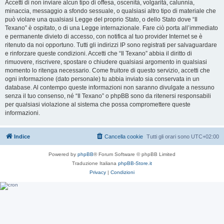
Accetti di non inviare alcun tipo di offesa, oscenità, volgarità, calunnia,
minaccia, messaggio a sfondo sessuale, o qualsiasi altro tipo di materiale che
può violare una qualsiasi Legge del proprio Stato, o dello Stato dove “Il
Texano” è ospitato, o di una Legge internazionale. Fare ciò porta all’immediato
e permanente divieto di accesso, con notifica al tuo provider Internet se è
ritenuto da noi opportuno. Tutti gli indirizzi IP sono registrati per salvaguardare
e rinforzare queste condizioni. Accetti che “Il Texano” abbia il diritto di
rimuovere, riscrivere, spostare o chiudere qualsiasi argomento in qualsiasi
momento lo ritenga necessario. Come fruitore di questo servizio, accetti che
ogni informazione (dato personale) tu abbia inviato sia conservata in un
database. Al contempo queste informazioni non saranno divulgate a nessuno
senza il tuo consenso, né “Il Texano” o phpBB sono da ritenersi responsabili
per qualsiasi violazione al sistema che possa compromettere queste
informazioni.
Indice
Cancella cookie
Tutti gli orari sono
UTC+02:00
Powered by
phpBB
® Forum Software © phpBB Limited
Traduzione Italiana
phpBB-Store.it
Privacy
|
Condizioni