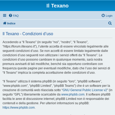
Il Texano
FAQ
Login
C
Indice
e
Il Texano - Condizioni d’uso
r
c
Accedendo a “Il Texano” (in seguito “noi”, “nostro”, “Il Texano”,
“https://forum.iltexano.it”), l’utente accetta di essere vincolato legalmente alle
a
seguenti condizioni d’uso. Se non accetti di essere limitato legalmente dalle
condizioni d’uso seguenti non utilizzare i servizi offerti da “Il Texano”. Le
condizioni d’uso possono cambiare in qualunque momento, sarà nostra
premura avvisarti di tali modifiche, benché sia opportuno controllare con
frequenza queste pagine per eventuali modifiche, dato che l’uso dei servizi di
“Il Texano” implica la completa accettazione delle condizioni d’uso.
“Il Texano” utilizza il sistema phpBB (in seguito “loro”, “phpBB software”,
“www.phpbb.com”, “phpBB Limited”, “phpBB Teams”) che è un software per la
creazione di comunità web rilasciata sotto “
GNU General Public License v2
” (in
seguito “GPL”) liberamente scaricabile da
www.phpbb.com
. Il software phpBB
facilita le aree di discussione internet; phpBB Limited non è responsabile dei
contenuti e della gestione. Per ulteriori informazioni su phpBB:
https://www.phpbb.com
.