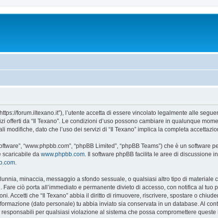
“https://forum.iltexano.it”), l’utente accetta di essere vincolato legalmente alle segue
vizi offerti da “Il Texano”. Le condizioni d’uso possono cambiare in qualunque momen
 modifiche, dato che l’uso dei servizi di “Il Texano” implica la completa accettazio
B software”, “www.phpbb.com”, “phpBB Limited”, “phpBB Teams”) che è un software per
e scaricabile da
www.phpbb.com
. Il software phpBB facilita le aree di discussione
bb.com
.
 calunnia, minaccia, messaggio a sfondo sessuale, o qualsiasi altro tipo di materiale
 Fare ciò porta all’immediato e permanente divieto di accesso, con notifica al tuo pro
ni. Accetti che “Il Texano” abbia il diritto di rimuovere, riscrivere, spostare o chi
 informazione (dato personale) tu abbia inviato sia conservata in un database. Al 
i responsabili per qualsiasi violazione al sistema che possa compromettere queste 