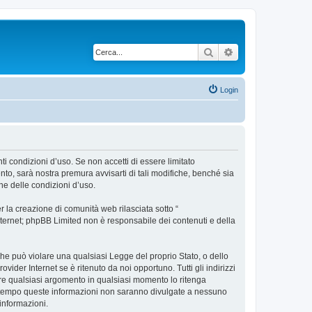
Cerca
Ricerca avanzata
Login
nti condizioni d’uso. Se non accetti di essere limitato
to, sarà nostra premura avvisarti di tali modifiche, benché sia
ne delle condizioni d’uso.
 la creazione di comunità web rilasciata sotto “
 internet; phpBB Limited non è responsabile dei contenuti e della
 che può violare una qualsiasi Legge del proprio Stato, o dello
vider Internet se è ritenuto da noi opportuno. Tutti gli indirizzi
udere qualsiasi argomento in qualsiasi momento lo ritenga
contempo queste informazioni non saranno divulgate a nessuno
informazioni.