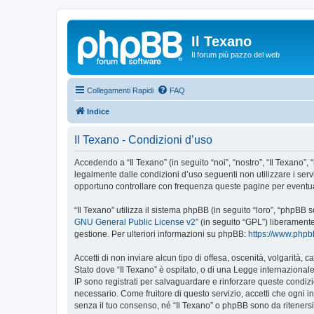
Il Texano
Il forum più pazzo del web
Collegamenti Rapidi
FAQ
Indice
Il Texano - Condizioni d’uso
Accedendo a “Il Texano” (in seguito “noi”, “nostro”, “Il Texano”, 
legalmente dalle condizioni d’uso seguenti non utilizzare i ser
opportuno controllare con frequenza queste pagine per eventuali
“Il Texano” utilizza il sistema phpBB (in seguito “loro”, “phpB
GNU General Public License v2
” (in seguito “GPL”) liberament
gestione. Per ulteriori informazioni su phpBB:
https://www.php
Accetti di non inviare alcun tipo di offesa, oscenità, volgarità,
Stato dove “Il Texano” è ospitato, o di una Legge internazionale.
IP sono registrati per salvaguardare e rinforzare queste condizio
necessario. Come fruitore di questo servizio, accetti che ogni
senza il tuo consenso, né “Il Texano” o phpBB sono da riteners