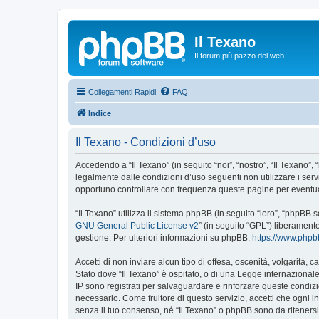
Il Texano
Il forum più pazzo del web
Collegamenti Rapidi
FAQ
Indice
Il Texano - Condizioni d’uso
Accedendo a “Il Texano” (in seguito “noi”, “nostro”, “Il Texano”, 
legalmente dalle condizioni d’uso seguenti non utilizzare i ser
opportuno controllare con frequenza queste pagine per eventuali
“Il Texano” utilizza il sistema phpBB (in seguito “loro”, “phpB
GNU General Public License v2
” (in seguito “GPL”) liberament
gestione. Per ulteriori informazioni su phpBB:
https://www.php
Accetti di non inviare alcun tipo di offesa, oscenità, volgarità,
Stato dove “Il Texano” è ospitato, o di una Legge internazionale.
IP sono registrati per salvaguardare e rinforzare queste condizio
necessario. Come fruitore di questo servizio, accetti che ogni
senza il tuo consenso, né “Il Texano” o phpBB sono da riteners