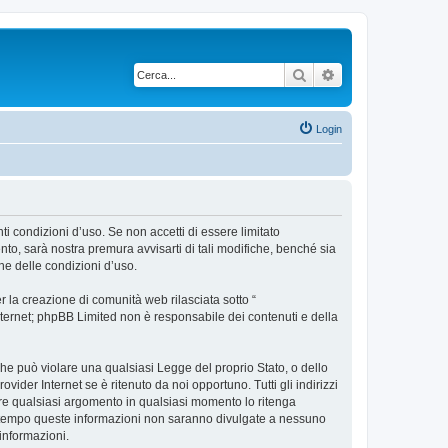
Cerca
Ricerca avanzata
Login
nti condizioni d’uso. Se non accetti di essere limitato
to, sarà nostra premura avvisarti di tali modifiche, benché sia
ne delle condizioni d’uso.
 la creazione di comunità web rilasciata sotto “
 internet; phpBB Limited non è responsabile dei contenuti e della
 che può violare una qualsiasi Legge del proprio Stato, o dello
vider Internet se è ritenuto da noi opportuno. Tutti gli indirizzi
udere qualsiasi argomento in qualsiasi momento lo ritenga
contempo queste informazioni non saranno divulgate a nessuno
informazioni.