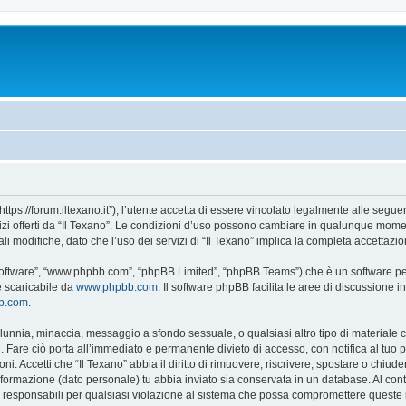
“https://forum.iltexano.it”), l’utente accetta di essere vincolato legalmente alle segue
vizi offerti da “Il Texano”. Le condizioni d’uso possono cambiare in qualunque momen
 modifiche, dato che l’uso dei servizi di “Il Texano” implica la completa accettazio
B software”, “www.phpbb.com”, “phpBB Limited”, “phpBB Teams”) che è un software per
e scaricabile da
www.phpbb.com
. Il software phpBB facilita le aree di discussione
bb.com
.
 calunnia, minaccia, messaggio a sfondo sessuale, o qualsiasi altro tipo di materiale
 Fare ciò porta all’immediato e permanente divieto di accesso, con notifica al tuo pro
ni. Accetti che “Il Texano” abbia il diritto di rimuovere, riscrivere, spostare o chi
 informazione (dato personale) tu abbia inviato sia conservata in un database. Al 
i responsabili per qualsiasi violazione al sistema che possa compromettere queste 